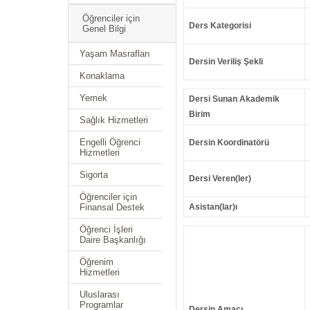
Öğrenciler için
Ders Kategorisi
Genel Bilgi
Yaşam Masrafları
Dersin Veriliş Şekli
Konaklama
Yemek
Dersi Sunan Akademik
Birim
Sağlık Hizmetleri
Engelli Öğrenci
Dersin Koordinatörü
Hizmetleri
Sigorta
Dersi Veren(ler)
Öğrenciler için
Finansal Destek
Asistan(lar)ı
Öğrenci İşleri
Daire Başkanlığı
Öğrenim
Hizmetleri
Uluslarası
Programlar
Dersin Amacı