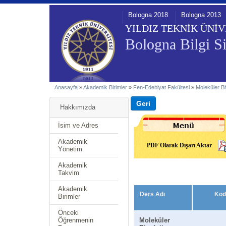
Bologna 2018
Bologna 2013
YILDIZ TEKNİK ÜNİV
Bologna Bilgi Si
Anasayfa
»
Akademik Birimler
»
Fen-Edebiyat Fakültesi
»
Moleküler Bi
Hakkımızda
İsim ve Adres
Akademik
PDF Olarak Dışarı Aktar
Yönetim
Akademik
Takvim
Akademik
Ders Adı
Kod
Birimler
Önceki
Öğrenmenin
Moleküler