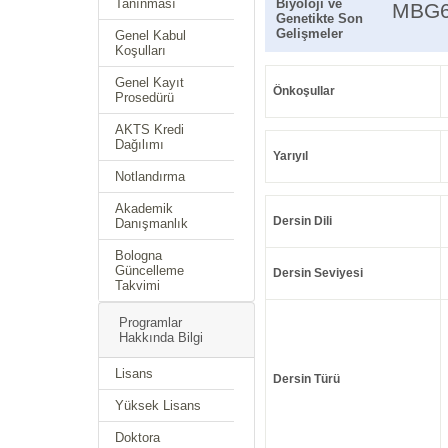
Tanınması
Biyoloji ve
MBG6
Genetikte Son
Gelişmeler
Genel Kabul
Koşulları
Genel Kayıt
Önkoşullar
Prosedürü
AKTS Kredi
Dağılımı
Yarıyıl
Notlandırma
Akademik
Dersin Dili
Danışmanlık
Bologna
Güncelleme
Dersin Seviyesi
Takvimi
Programlar
Hakkında Bilgi
Lisans
Dersin Türü
Yüksek Lisans
Doktora