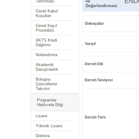
END
Tanınması
ve
Değerlendirmesi
Genel Kabul
Koşulları
Önkoşullar
Genel Kayıt
Prosedürü
AKTS Kredi
Yarıyıl
Dağılımı
Notlandırma
Dersin Dili
Akademik
Danışmanlık
Bologna
Dersin Seviyesi
Güncelleme
Takvimi
Programlar
Hakkında Bilgi
Lisans
Dersin Türü
Yüksek Lisans
Doktora