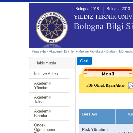
Bologna 2018
Bologna 2013
YILDIZ TEKNİK ÜNİV
Bologna Bilgi Si
Anasayfa
»
Akademik Birimler
»
Makine Fakültesi
»
Endüstri Mühendis
Hakkımızda
İsim ve Adres
Akademik
PDF Olarak Dışarı Aktar
Yönetim
Akademik
Takvim
Akademik
Ders Adı
Ko
Birimler
Önceki
Öğrenmenin
Risk Yönetimi