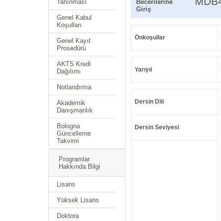
MDB
Tanınması
Becerilerine
Giriş
Genel Kabul
Koşulları
Önkoşullar
Genel Kayıt
Prosedürü
AKTS Kredi
Yarıyıl
Dağılımı
Notlandırma
Dersin Dili
Akademik
Danışmanlık
Bologna
Dersin Seviyesi
Güncelleme
Takvimi
Programlar
Hakkında Bilgi
Lisans
Yüksek Lisans
Doktora