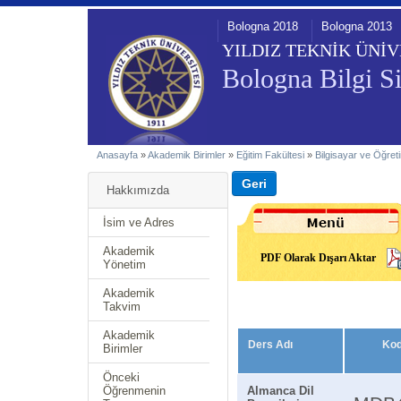
Bologna 2018
Bologna 2013
YILDIZ TEKNİK ÜNİV
Bologna Bilgi Si
Anasayfa
»
Akademik Birimler
»
Eğitim Fakültesi
»
Bilgisayar ve Öğreti
Hakkımızda
İsim ve Adres
Akademik
PDF Olarak Dışarı Aktar
Yönetim
Akademik
Takvim
Akademik
Ders Adı
Ko
Birimler
Önceki
Öğrenmenin
Almanca Dil