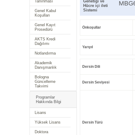
Tanınması
Genetiği ve
MBG
Hücre içi ileti
Sistemi
Genel Kabul
Koşulları
Genel Kayıt
Önkoşullar
Prosedürü
AKTS Kredi
Dağılımı
Yarıyıl
Notlandırma
Akademik
Dersin Dili
Danışmanlık
Bologna
Güncelleme
Dersin Seviyesi
Takvimi
Programlar
Hakkında Bilgi
Lisans
Yüksek Lisans
Dersin Türü
Doktora