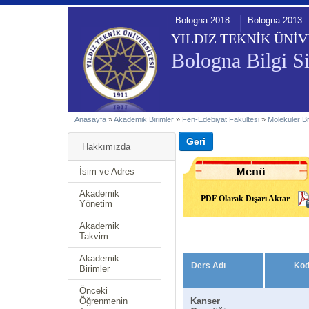
Bologna 2018
Bologna 2013
YILDIZ TEKNİK ÜNİV
Bologna Bilgi Si
Anasayfa
»
Akademik Birimler
»
Fen-Edebiyat Fakültesi
»
Moleküler Bi
Hakkımızda
İsim ve Adres
Akademik
PDF Olarak Dışarı Aktar
Yönetim
Akademik
Takvim
Akademik
Ders Adı
Ko
Birimler
Önceki
Öğrenmenin
Kanser