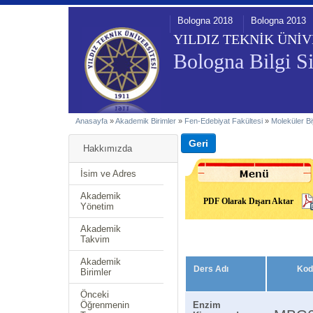
Bologna 2018
Bologna 2013
YILDIZ TEKNİK ÜNİV
Bologna Bilgi Si
Anasayfa
»
Akademik Birimler
»
Fen-Edebiyat Fakültesi
»
Moleküler Bi
Hakkımızda
İsim ve Adres
Akademik
PDF Olarak Dışarı Aktar
Yönetim
Akademik
Takvim
Akademik
Ders Adı
Kod
Birimler
Önceki
Öğrenmenin
Enzim