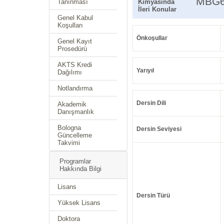
MBG6
Tanınması
Kimyasında
İleri Konular
Genel Kabul
Koşulları
Önkoşullar
Genel Kayıt
Prosedürü
AKTS Kredi
Yarıyıl
Dağılımı
Notlandırma
Dersin Dili
Akademik
Danışmanlık
Bologna
Dersin Seviyesi
Güncelleme
Takvimi
Programlar
Hakkında Bilgi
Lisans
Dersin Türü
Yüksek Lisans
Doktora