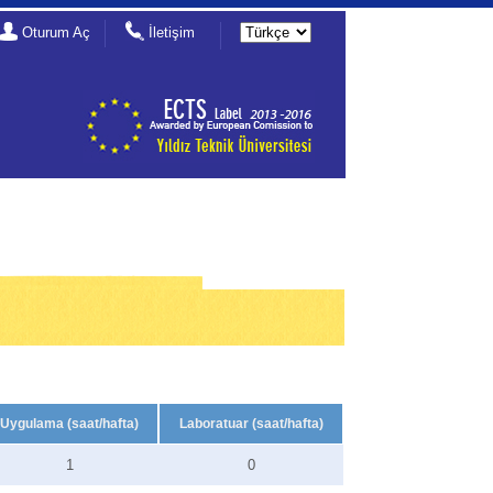
Oturum Aç
İletişim
Uygulama (saat/hafta)
Laboratuar (saat/hafta)
1
0