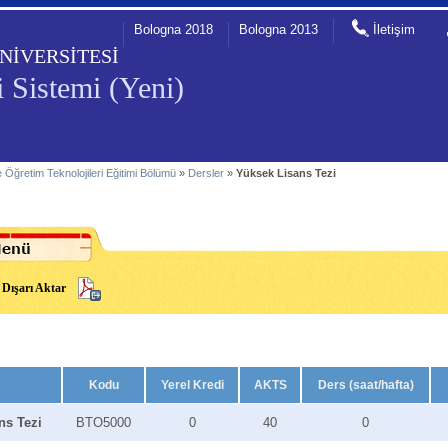
Bologna 2018
Bologna 2013
İletişim
NİVERSİTESİ
 Sistemi (Yeni)
e Öğretim Teknolojileri Eğitimi Bölümü
»
Dersler
»
Yüksek Lisans Tezi
Dışarı Aktar
Kodu
Yerel Kredi
AKTS
Ders (saat/hafta)
ns Tezi
BTO5000
0
40
0