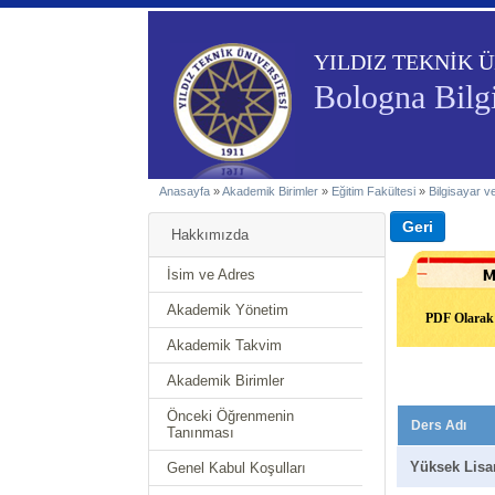
YILDIZ TEKNİK Ü
Bologna Bilgi
Anasayfa
»
Akademik Birimler
»
Eğitim Fakültesi
»
Bilgisayar v
Hakkımızda
İsim ve Adres
Akademik Yönetim
PDF Olarak 
Akademik Takvim
Akademik Birimler
Önceki Öğrenmenin
Ders Adı
Tanınması
Yüksek Lisa
Genel Kabul Koşulları