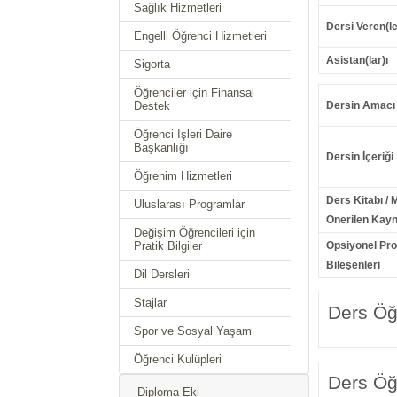
Sağlık Hizmetleri
Dersi Veren(le
Engelli Öğrenci Hizmetleri
Asistan(lar)ı
Sigorta
Öğrenciler için Finansal
Destek
Dersin Amacı
Öğrenci İşleri Daire
Başkanlığı
Dersin İçeriği
Öğrenim Hizmetleri
Ders Kitabı / 
Uluslarası Programlar
Önerilen Kayn
Değişim Öğrencileri için
Pratik Bilgiler
Opsiyonel Pr
Bileşenleri
Dil Dersleri
Stajlar
Ders Öğr
Spor ve Sosyal Yaşam
Öğrenci Kulüpleri
Ders Öğr
Diploma Eki