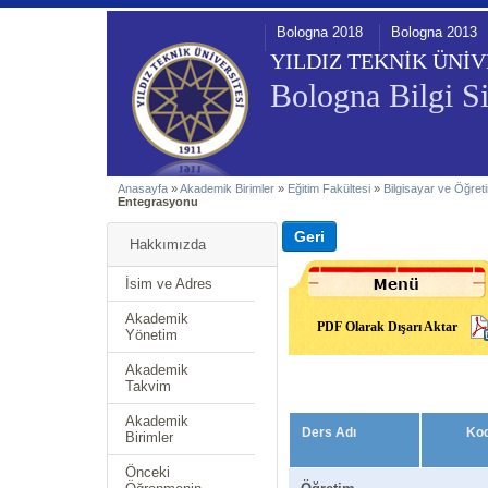
Bologna 2018
Bologna 2013
YILDIZ TEKNİK ÜNİV
Bologna Bilgi Si
Anasayfa
»
Akademik Birimler
»
Eğitim Fakültesi
»
Bilgisayar ve Öğreti
Entegrasyonu
Hakkımızda
İsim ve Adres
Akademik
PDF Olarak Dışarı Aktar
Yönetim
Akademik
Takvim
Akademik
Ders Adı
Ko
Birimler
Önceki