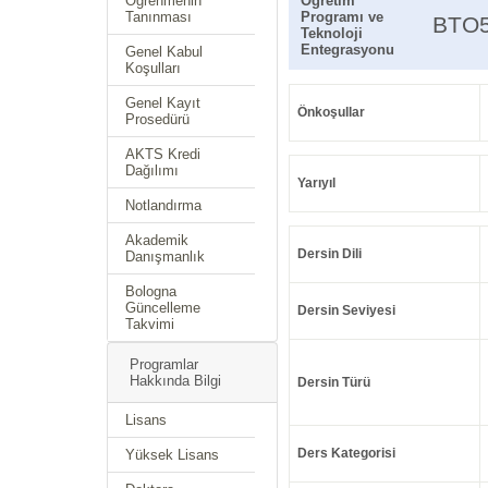
Öğrenmenin
Öğretim
Tanınması
Programı ve
BTO
Teknoloji
Entegrasyonu
Genel Kabul
Koşulları
Genel Kayıt
Önkoşullar
Prosedürü
AKTS Kredi
Dağılımı
Yarıyıl
Notlandırma
Akademik
Dersin Dili
Danışmanlık
Bologna
Güncelleme
Dersin Seviyesi
Takvimi
Programlar
Hakkında Bilgi
Dersin Türü
Lisans
Ders Kategorisi
Yüksek Lisans