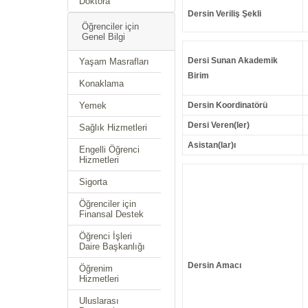
Doktora
Dersin Veriliş Şekli
Öğrenciler için
Genel Bilgi
Dersi Sunan Akademik
Yaşam Masrafları
Birim
Konaklama
Yemek
Dersin Koordinatörü
Dersi Veren(ler)
Sağlık Hizmetleri
Asistan(lar)ı
Engelli Öğrenci
Hizmetleri
Sigorta
Öğrenciler için
Finansal Destek
Öğrenci İşleri
Daire Başkanlığı
Dersin Amacı
Öğrenim
Hizmetleri
Uluslarası