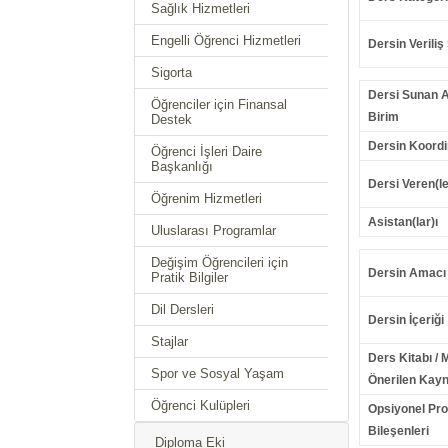
Sağlık Hizmetleri
Engelli Öğrenci Hizmetleri
Dersin Veriliş 
Sigorta
Dersi Sunan 
Öğrenciler için Finansal
Birim
Destek
Dersin Koordi
Öğrenci İşleri Daire
Başkanlığı
Dersi Veren(le
Öğrenim Hizmetleri
Asistan(lar)ı
Uluslarası Programlar
Değişim Öğrencileri için
Dersin Amacı
Pratik Bilgiler
Dil Dersleri
Dersin İçeriği
Stajlar
Ders Kitabı / 
Spor ve Sosyal Yaşam
Önerilen Kayn
Öğrenci Kulüpleri
Opsiyonel Pr
Bileşenleri
Diploma Eki