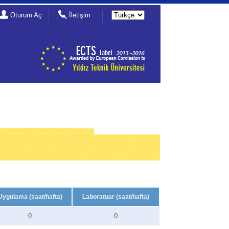
Oturum Aç
İletişim
Uygulama (saat/hafta)
Laboratuar (saat/hafta)
0
0