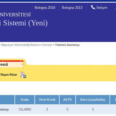
Bologna 2018
Bologna 2013
İletişim
NİVERSİTESİ
 Sistemi (Yeni)
»
Bilgisayar Mühendisliği Bölümü
»
Dersler
»
Tüketici Davranışı
Dışarı Aktar
Kodu
Yerel Kredi
AKTS
Ders (saat/hafta)
ranışı
ISL4860
3
5
3