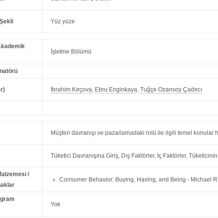
Şekli
Yüz yüze
Akademik
İşletme Bölümü
natörü
r)
İbrahim Kırçova
,
Ebru Enginkaya
,
Tuğçe Ozansoy Çadırcı
Müşteri davranışı ve pazarlamadaki rolü ile ilgili temel konular
Tüketici Davranışına Giriş, Dış Faktörler, İç Faktörler, Tüketicin
Malzemesi /
Consumer Behavior: Buying, Having, and Being - Michael 
aklar
ogram
Yok