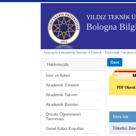
YILDIZ TEKNİK Ü
Bologna Bilgi
Anasayfa
»
Akademik Birimler
»
Elektrik - Elektronik Fakültesi
Hakkımızda
İsim ve Adres
Akademik Yönetim
PDF Olarak 
Akademik Takvim
Akademik Birimler
Önceki Öğrenmenin
Ders Adı
Tanınması
Tüketici Dav
Genel Kabul Koşulları