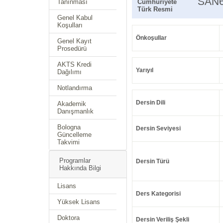
SAN
Tanınması
Cumhuriyete
Türk Resmi
Genel Kabul
Koşulları
Önkoşullar
Genel Kayıt
Prosedürü
AKTS Kredi
Yarıyıl
Dağılımı
Notlandırma
Dersin Dili
Akademik
Danışmanlık
Bologna
Dersin Seviyesi
Güncelleme
Takvimi
Programlar
Dersin Türü
Hakkında Bilgi
Lisans
Ders Kategorisi
Yüksek Lisans
Doktora
Dersin Veriliş Şekli