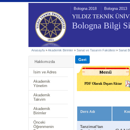
Bologna 2018
Bologna 2013
YILDIZ TEKNİK ÜNİV
Bologna Bilgi Si
Anasayfa
»
Akademik Birimler
»
Sanat ve Tasarım Fakültesi
»
Sanat 
Hakkımızda
İsim ve Adres
Akademik
PDF Olarak Dışarı Aktar
Yönetim
Akademik
Takvim
Akademik
Ders Adı
Ko
Birimler
Önceki
Öğrenmenin
Tanzimat’tan