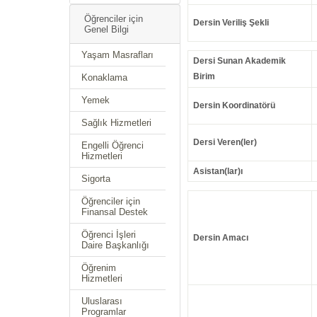
Öğrenciler için
Dersin Veriliş Şekli
Genel Bilgi
Yaşam Masrafları
Dersi Sunan Akademik
Birim
Konaklama
Yemek
Dersin Koordinatörü
Sağlık Hizmetleri
Dersi Veren(ler)
Engelli Öğrenci
Hizmetleri
Asistan(lar)ı
Sigorta
Öğrenciler için
Finansal Destek
Öğrenci İşleri
Dersin Amacı
Daire Başkanlığı
Öğrenim
Hizmetleri
Uluslarası
Programlar