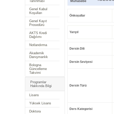
Tanınması
Muhasebe
Genel Kabul
Koşulları
Önkoşullar
Genel Kayıt
Prosedürü
Yarıyıl
AKTS Kredi
Dağılımı
Notlandırma
Dersin Dili
Akademik
Danışmanlık
Dersin Seviyesi
Bologna
Güncelleme
Takvimi
Programlar
Dersin Türü
Hakkında Bilgi
Lisans
Yüksek Lisans
Ders Kategorisi
Doktora