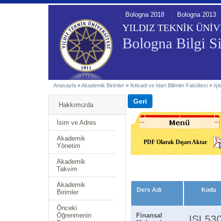
Bologna 2018
Bologna 2013
YILDIZ TEKNİK ÜNİV
Bologna Bilgi Si
Anasayfa
»
Akademik Birimler
»
İktisadi ve İdari Bilimler Fakültesi
»
İş
Hakkımızda
İsim ve Adres
Akademik
PDF Olarak Dışarı Aktar
Yönetim
Akademik
Takvim
Akademik
Ders Adı
Kodu
Birimler
Önceki
Öğrenmenin
Finansal
ISL53