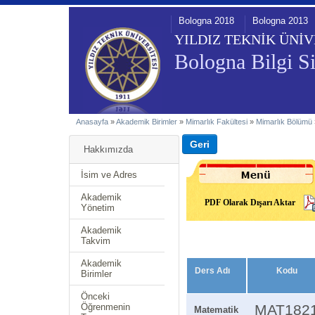
Bologna 2018
Bologna 2013
YILDIZ TEKNİK ÜNİV
Bologna Bilgi Si
Anasayfa
»
Akademik Birimler
»
Mimarlık Fakültesi
»
Mimarlık Bölümü
Hakkımızda
İsim ve Adres
Akademik
PDF Olarak Dışarı Aktar
Yönetim
Akademik
Takvim
Akademik
Ders Adı
Kodu
Birimler
Önceki
Öğrenmenin
MAT182
Matematik