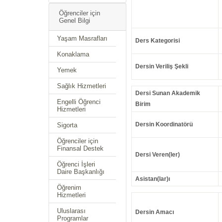
Öğrenciler için
Genel Bilgi
Yaşam Masrafları
Ders Kategorisi
Konaklama
Dersin Veriliş Şekli
Yemek
Sağlık Hizmetleri
Dersi Sunan Akademik
Engelli Öğrenci
Birim
Hizmetleri
Dersin Koordinatörü
Sigorta
Öğrenciler için
Finansal Destek
Dersi Veren(ler)
Öğrenci İşleri
Daire Başkanlığı
Asistan(lar)ı
Öğrenim
Hizmetleri
Uluslarası
Dersin Amacı
Programlar