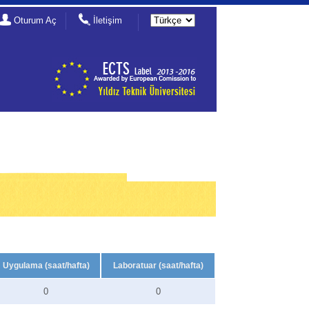
Oturum Aç
İletişim
Uygulama (saat/hafta)
Laboratuar (saat/hafta)
0
0