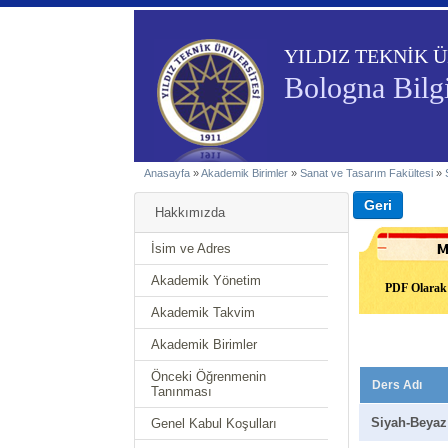
YILDIZ TEKNİK Ü
Bologna Bilgi
Anasayfa
»
Akademik Birimler
»
Sanat ve Tasarım Fakültesi
»
Hakkımızda
İsim ve Adres
Akademik Yönetim
PDF Olarak 
Akademik Takvim
Akademik Birimler
Önceki Öğrenmenin
Ders Adı
Tanınması
Siyah-Beyaz
Genel Kabul Koşulları