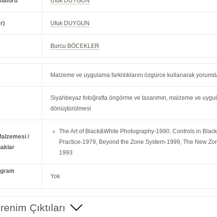
natörü
Ufuk DUYGUN
r)
Ufuk DUYGUN
Burcu BÖCEKLER
Malzeme ve uygulama farklılıklarını özgürce kullanarak yorumda
Siyahbeyaz fotoğrafta öngörme ve tasarımın, malzeme ve uygula
dönüştürülmesi
The Art of Black&White Photography-1990, Controls in Bla
Malzemesi /
Practice-1979, Beyond the Zone System-1999, The New Zo
aklar
1993
ogram
Yok
enim Çıktıları