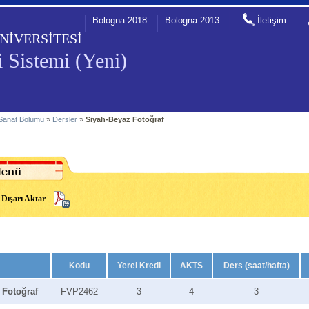
Bologna 2018
Bologna 2013
İletişim
NİVERSİTESİ
 Sistemi (Yeni)
Sanat Bölümü
»
Dersler
»
Siyah-Beyaz Fotoğraf
Dışarı Aktar
Kodu
Yerel Kredi
AKTS
Ders (saat/hafta)
 Fotoğraf
FVP2462
3
4
3