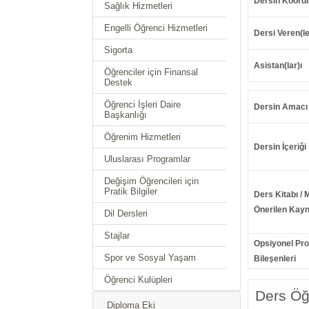
Dersin Koordi
Sağlık Hizmetleri
Engelli Öğrenci Hizmetleri
Dersi Veren(le
Sigorta
Asistan(lar)ı
Öğrenciler için Finansal
Destek
Öğrenci İşleri Daire
Dersin Amacı
Başkanlığı
Öğrenim Hizmetleri
Dersin İçeriği
Uluslarası Programlar
Değişim Öğrencileri için
Pratik Bilgiler
Ders Kitabı / 
Önerilen Kayn
Dil Dersleri
Stajlar
Opsiyonel Pr
Spor ve Sosyal Yaşam
Bileşenleri
Öğrenci Kulüpleri
Ders Öğr
Diploma Eki