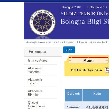
Bologna 2018
Bologna 2013
YILDIZ TEKNİK ÜNİV
Bologna Bilgi Si
Anasayfa
»
Akademik Birimler
»
Elektrik - Elektronik Fakültesi
»
Kontr
Hakkımızda
İsim ve Adres
Akademik
PDF Olarak Dışarı Aktar
Yönetim
Akademik
Takvim
Akademik
Ders Adı
Kodu
Birimler
Önceki
Öğrenmenin
KOM6001
Seminer