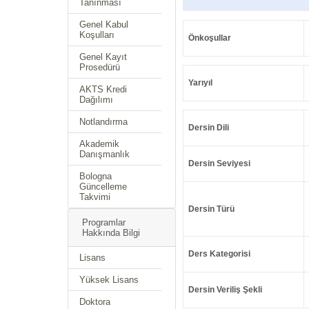
Tanınması
Genel Kabul
Koşulları
Önkoşullar
Genel Kayıt
Prosedürü
Yarıyıl
AKTS Kredi
Dağılımı
Notlandırma
Dersin Dili
Akademik
Danışmanlık
Dersin Seviyesi
Bologna
Güncelleme
Takvimi
Dersin Türü
Programlar
Hakkında Bilgi
Ders Kategorisi
Lisans
Yüksek Lisans
Dersin Veriliş Şekli
Doktora