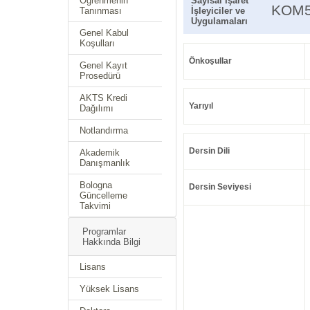
Öğrenmenin
Sayısal İşaret
KOM5
Tanınması
İşleyiciler ve
Uygulamaları
Genel Kabul
Koşulları
Önkoşullar
Genel Kayıt
Prosedürü
AKTS Kredi
Yarıyıl
Dağılımı
Notlandırma
Dersin Dili
Akademik
Danışmanlık
Bologna
Dersin Seviyesi
Güncelleme
Takvimi
Programlar
Hakkında Bilgi
Lisans
Yüksek Lisans