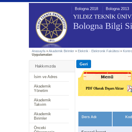
Bologna 2018
Bologna 2013
YILDIZ TEKNİK ÜNİV
Bologna Bilgi Si
Anasayfa
»
Akademik Birimler
»
Elektrik - Elektronik Fakültesi
»
Kontr
Uygulamaları
Hakkımızda
İsim ve Adres
Akademik
PDF Olarak Dışarı Aktar
Yönetim
Akademik
Takvim
Akademik
Ders Adı
Kod
Birimler
Önceki