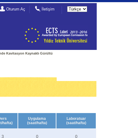
Oturum Aç
İletişim
nde Kavitasyon Kaynaklı Gürültü
Ders
Uygulama
Laboratuar
t/hafta)
(saat/hafta)
(saat/hafta)
3
0
0