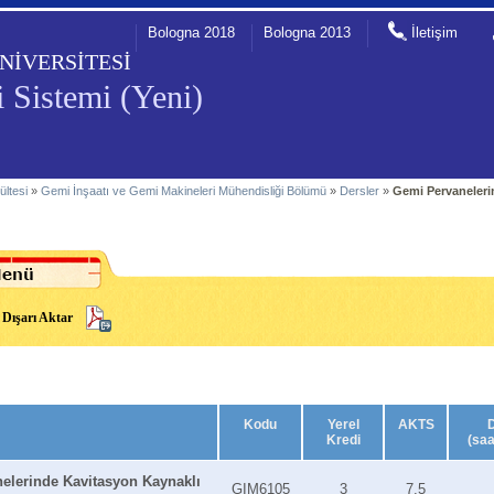
Bologna 2018
Bologna 2013
İletişim
NİVERSİTESİ
 Sistemi (Yeni)
ültesi
»
Gemi İnşaatı ve Gemi Makineleri Mühendisliği Bölümü
»
Dersler
»
Gemi Pervaneleri
Dışarı Aktar
Kodu
Yerel
AKTS
Kredi
(saa
elerinde Kavitasyon Kaynaklı
GIM6105
3
7.5