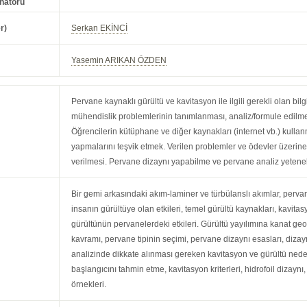
natörü
r)
Serkan EKİNCİ
Yasemin ARIKAN ÖZDEN
Pervane kaynaklı gürültü ve kavitasyon ile ilgili gerekli olan b
mühendislik problemlerinin tanımlanması, analiz/formule edilm
Öğrencilerin kütüphane ve diğer kaynakları (internet vb.) kullan
yapmalarını teşvik etmek. Verilen problemler ve ödevler üzerin
verilmesi. Pervane dizaynı yapabilme ve pervane analiz yetenek
Bir gemi arkasındaki akım-laminer ve türbülanslı akımlar, pervane
insanın gürültüye olan etkileri, temel gürültü kaynakları, kavit
gürültünün pervanelerdeki etkileri. Gürültü yayılımına kanat ge
kavramı, pervane tipinin seçimi, pervane dizaynı esasları, dizay
analizinde dikkate alınması gereken kavitasyon ve gürültü neden
başlangıcını tahmin etme, kavitasyon kriterleri, hidrofoil dizay
örnekleri.