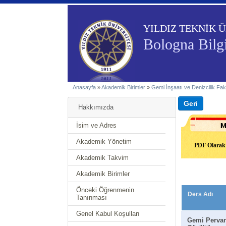
YILDIZ TEKNİK Ü
Bologna Bilgi
Anasayfa
»
Akademik Birimler
»
Gemi İnşaatı ve Denizcilik Fak
Hakkımızda
İsim ve Adres
Akademik Yönetim
PDF Olarak 
Akademik Takvim
Akademik Birimler
Önceki Öğrenmenin
Ders Adı
Tanınması
Genel Kabul Koşulları
Gemi Pervan