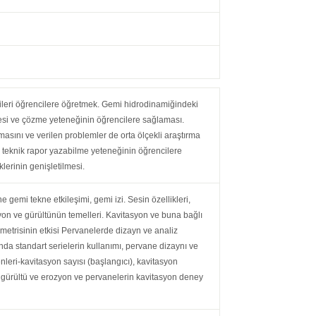
ilgileri öğrencilere öğretmek. Gemi hidrodinamiğindeki
esi ve çözme yeteneğinin öğrencilere sağlaması.
masını ve verilen problemler de orta ölçekli araştırma
e teknik rapor yazabilme yeteneğinin öğrencilere
lerinin genişletilmesi.
 gemi tekne etkileşimi, gemi izi. Sesin özellikleri,
asyon ve gürültünün temelleri. Kavitasyon ve buna bağlı
ometrisinin etkisi Pervanelerde dizayn ve analiz
nda standart serielerin kullanımı, pervane dizaynı ve
leri-kavitasyon sayısı (başlangıcı), kavitasyon
nı, gürültü ve erozyon ve pervanelerin kavitasyon deney