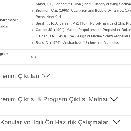
Abbot, I.H., Donhoff, A.E. von (1959). Theory of Wing Sectio
Brennen, C.E. (1995). Cavitation and Bubble Dynamics. Oxf
Press, New York.
Malzemesi /
Breslin, J.P., Andersen, P. (1996). Hydrodynamics of Ship 
aklar
Carlton JS. (1994). Marine Propellers and Propulsion. But
O’Brien, T.P. (1948). The Design of Marine Screw Propellers
Ross, D. (1976). Mechanics of Underwater Acoustics.
ogram
Yok
enim Çıktıları
enim Çıktısı & Program Çıktısı Matrisi
 Konular ve İlgili Ön Hazırlık Çalışmaları