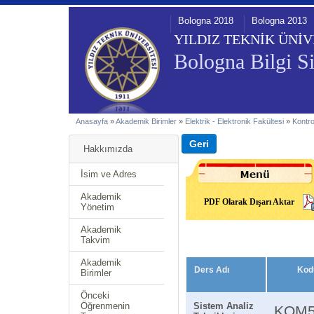
Bologna 2018
Bologna 2013
YILDIZ TEKNİK ÜNİV
Bologna Bilgi Si
Anasayfa
»
Akademik Birimler
»
Elektrik - Elektronik Fakültesi
»
Kontr
Hakkımızda
İsim ve Adres
Akademik
PDF Olarak Dışarı Aktar
Yönetim
Akademik
Takvim
Akademik
Ders Adı
Kod
Birimler
Önceki
Öğrenmenin
Sistem Analiz
KOM5