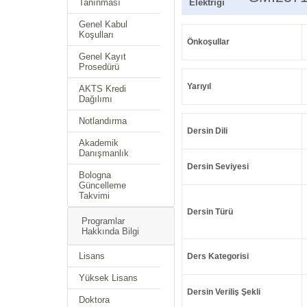
Tanınması
Elektriği
Genel Kabul
Koşulları
Önkoşullar
Genel Kayıt
Prosedürü
Yarıyıl
AKTS Kredi
Dağılımı
Notlandırma
Dersin Dili
Akademik
Danışmanlık
Dersin Seviyesi
Bologna
Güncelleme
Takvimi
Dersin Türü
Programlar
Hakkında Bilgi
Lisans
Ders Kategorisi
Yüksek Lisans
Dersin Veriliş Şekli
Doktora