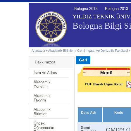
Bologna 2018
Bologna 2013
YILDIZ TEKNİK ÜNİV
Bologna Bilgi Si
Anasayfa
»
Akademik Birimler
»
Gemi İnşaatı ve Denizcilik Fakültesi
Hakkımızda
İsim ve Adres
Akademik
PDF Olarak Dışarı Aktar
Yönetim
Akademik
Takvim
Akademik
Ders Adı
Kodu
Birimler
Önceki
Öğrenmenin
Gemi
GMI237