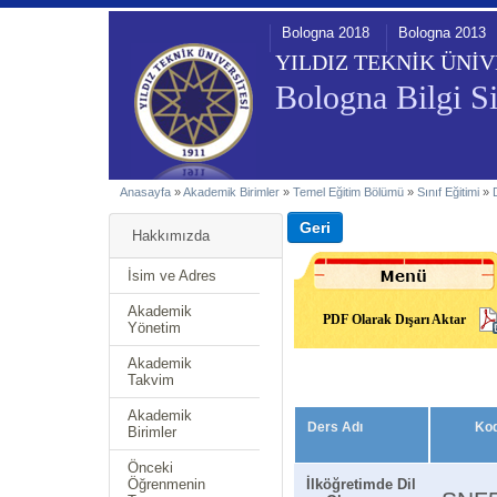
Bologna 2018
Bologna 2013
YILDIZ TEKNİK ÜNİV
Bologna Bilgi Si
Anasayfa
»
Akademik Birimler
»
Temel Eğitim Bölümü
»
Sınıf Eğitimi
»
Hakkımızda
İsim ve Adres
Akademik
PDF Olarak Dışarı Aktar
Yönetim
Akademik
Takvim
Akademik
Ders Adı
Ko
Birimler
Önceki
Öğrenmenin
İlköğretimde Dil