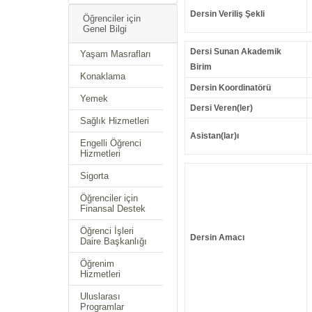
Dersin Veriliş Şekli
Öğrenciler için
Genel Bilgi
Dersi Sunan Akademik
Yaşam Masrafları
Birim
Konaklama
Dersin Koordinatörü
Yemek
Dersi Veren(ler)
Sağlık Hizmetleri
Asistan(lar)ı
Engelli Öğrenci
Hizmetleri
Sigorta
Öğrenciler için
Finansal Destek
Öğrenci İşleri
Dersin Amacı
Daire Başkanlığı
Öğrenim
Hizmetleri
Uluslarası
Programlar