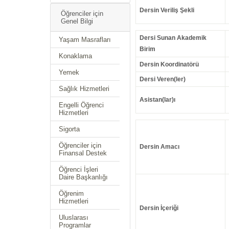
Dersin Veriliş Şekli
Öğrenciler için
Genel Bilgi
Dersi Sunan Akademik
Yaşam Masrafları
Birim
Konaklama
Dersin Koordinatörü
Yemek
Dersi Veren(ler)
Sağlık Hizmetleri
Asistan(lar)ı
Engelli Öğrenci
Hizmetleri
Sigorta
Öğrenciler için
Dersin Amacı
Finansal Destek
Öğrenci İşleri
Daire Başkanlığı
Öğrenim
Hizmetleri
Dersin İçeriği
Uluslarası
Programlar