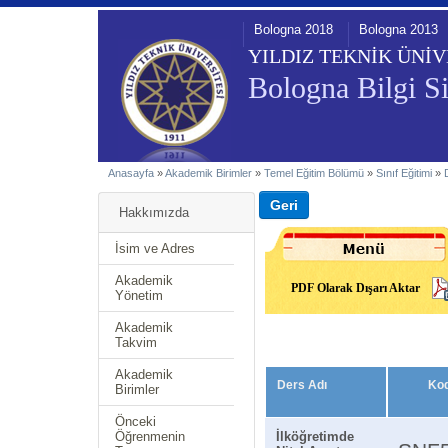
Bologna 2018
Bologna 2013
YILDIZ TEKNİK ÜNİV
Bologna Bilgi Si
Anasayfa
»
Akademik Birimler
»
Temel Eğitim Bölümü
»
Sınıf Eğitimi
»
Hakkımızda
İsim ve Adres
Akademik
PDF Olarak Dışarı Aktar
Yönetim
Akademik
Takvim
Akademik
Ders Adı
Ko
Birimler
Önceki
Öğrenmenin
İlköğretimde