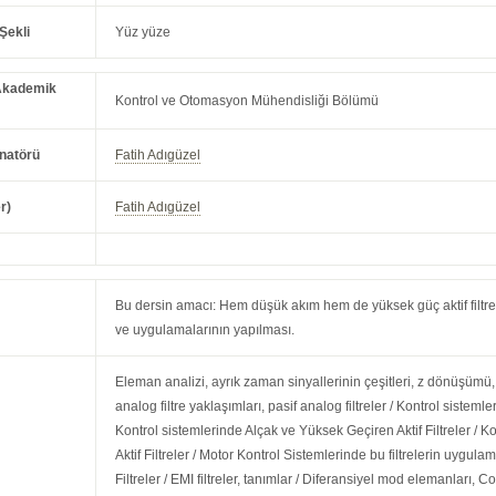
Şekli
Yüz yüze
Akademik
Kontrol ve Otomasyon Mühendisliği Bölümü
natörü
Fatih Adıgüzel
r)
Fatih Adıgüzel
Bu dersin amacı: Hem düşük akım hem de yüksek güç aktif filtrele
ve uygulamalarının yapılması.
Eleman analizi, ayrık zaman sinyallerinin çeşitleri, z dönüşüm
analog filtre yaklaşımları, pasif analog filtreler / Kontrol sistemleri
Kontrol sistemlerinde Alçak ve Yüksek Geçiren Aktif Filtreler /
Aktif Filtreler / Motor Kontrol Sistemlerinde bu filtrelerin uygul
Filtreler / EMI filtreler, tanımlar / Diferansiyel mod elemanları,