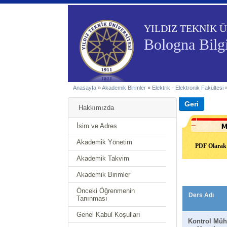
YILDIZ TEKNİK Ü
Bologna Bilgi
Anasayfa
»
Akademik Birimler
»
Elektrik - Elektronik Fakültesi
Hakkımızda
İsim ve Adres
Akademik Yönetim
PDF Olarak 
Akademik Takvim
Akademik Birimler
Önceki Öğrenmenin
Ders Adı
Tanınması
Genel Kabul Koşulları
Kontrol Mühe