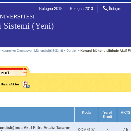
Bologna 2018
Bologna 2013
İletişim
NİVERSİTESİ
 Sistemi (Yeni)
»
Kontrol ve Otomasyon Mühendisliği Bölümü
»
Dersler
»
Kontrol Mühendisliğinde Aktif Fi
Dışarı Aktar
Kodu
Yerel
AKTS
Kredi
ndisliğinde Aktif Filtre Analiz Tasarım
KOM6107
3
7.5