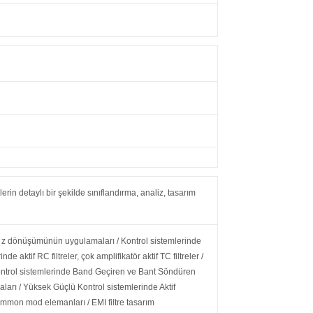
rin detaylı bir şekilde sınıflandırma, analiz, tasarım
ü, z dönüşümünün uygulamaları / Kontrol sistemlerinde
nde aktif RC filtreler, çok amplifikatör aktif TC filtreler /
 Kontrol sistemlerinde Band Geçiren ve Bant Söndüren
amaları / Yüksek Güçlü Kontrol sistemlerinde Aktif
 Common mod elemanları / EMI filtre tasarım