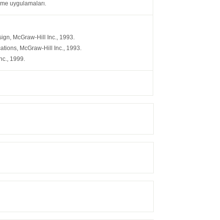
şleme uygulamaları.
ign, McGraw-Hill Inc., 1993.
cations, McGraw-Hill Inc., 1993.
nc., 1999.