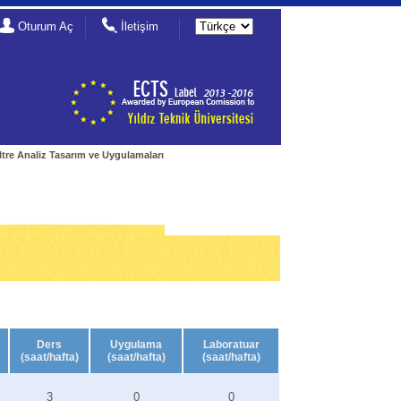
Oturum Aç
İletişim
ltre Analiz Tasarım ve Uygulamaları
Ders
Uygulama
Laboratuar
(saat/hafta)
(saat/hafta)
(saat/hafta)
3
0
0