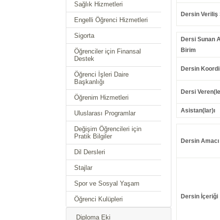
Sağlık Hizmetleri
Dersin Veriliş 
Engelli Öğrenci Hizmetleri
Sigorta
Dersi Sunan 
Birim
Öğrenciler için Finansal
Destek
Dersin Koordi
Öğrenci İşleri Daire
Başkanlığı
Dersi Veren(le
Öğrenim Hizmetleri
Asistan(lar)ı
Uluslarası Programlar
Değişim Öğrencileri için
Pratik Bilgiler
Dersin Amacı
Dil Dersleri
Stajlar
Spor ve Sosyal Yaşam
Dersin İçeriği
Öğrenci Kulüpleri
Diploma Eki