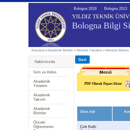
Bologna 2018
Bologna 2013
YILDIZ TEKNİK ÜNİV
Bologna Bilgi Si
Anasayfa
»
Akademik Birimler
»
Mimarlık Fakültesi
»
Mimarlık Bölümü
Hakkımızda
İsim ve Adres
Akademik
PDF Olarak Dışarı Aktar
Yönetim
Akademik
Takvim
Akademik
Ders Adı
Ko
Birimler
Önceki
Öğrenmenin
Çok Katlı