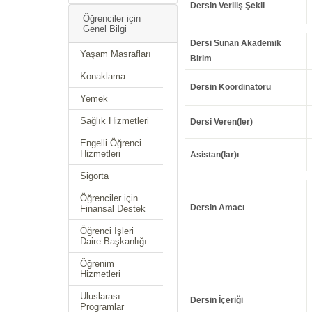
Dersin Veriliş Şekli
Öğrenciler için
Genel Bilgi
Dersi Sunan Akademik
Yaşam Masrafları
Birim
Konaklama
Dersin Koordinatörü
Yemek
Sağlık Hizmetleri
Dersi Veren(ler)
Engelli Öğrenci
Hizmetleri
Asistan(lar)ı
Sigorta
Öğrenciler için
Dersin Amacı
Finansal Destek
Öğrenci İşleri
Daire Başkanlığı
Öğrenim
Hizmetleri
Uluslarası
Dersin İçeriği
Programlar