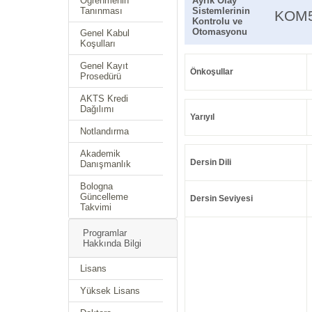
Öğrenmenin
Ayrık Olay
Tanınması
Sistemlerinin
KOM
Kontrolu ve
Otomasyonu
Genel Kabul
Koşulları
Genel Kayıt
Önkoşullar
Prosedürü
AKTS Kredi
Dağılımı
Yarıyıl
Notlandırma
Akademik
Dersin Dili
Danışmanlık
Bologna
Güncelleme
Dersin Seviyesi
Takvimi
Programlar
Hakkında Bilgi
Lisans
Yüksek Lisans