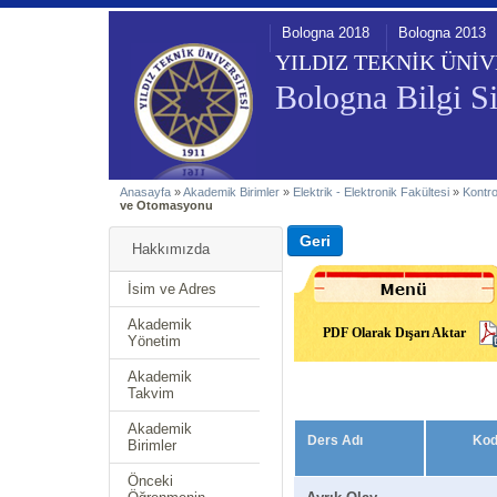
Bologna 2018
Bologna 2013
YILDIZ TEKNİK ÜNİV
Bologna Bilgi Si
Anasayfa
»
Akademik Birimler
»
Elektrik - Elektronik Fakültesi
»
Kontr
ve Otomasyonu
Hakkımızda
İsim ve Adres
Akademik
PDF Olarak Dışarı Aktar
Yönetim
Akademik
Takvim
Akademik
Ders Adı
Ko
Birimler
Önceki