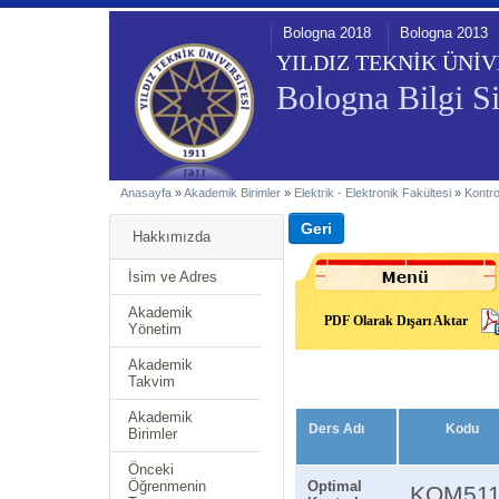
Bologna 2018
Bologna 2013
YILDIZ TEKNİK ÜNİV
Bologna Bilgi Si
Anasayfa
»
Akademik Birimler
»
Elektrik - Elektronik Fakültesi
»
Kontr
Hakkımızda
İsim ve Adres
Akademik
PDF Olarak Dışarı Aktar
Yönetim
Akademik
Takvim
Akademik
Ders Adı
Kodu
Birimler
Önceki
Öğrenmenin
Optimal
KOM51