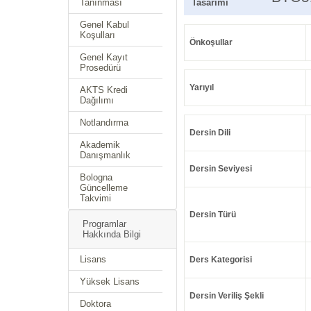
Tanınması
Tasarımı
Genel Kabul
Koşulları
Önkoşullar
Genel Kayıt
Prosedürü
Yarıyıl
AKTS Kredi
Dağılımı
Notlandırma
Dersin Dili
Akademik
Danışmanlık
Dersin Seviyesi
Bologna
Güncelleme
Takvimi
Dersin Türü
Programlar
Hakkında Bilgi
Lisans
Ders Kategorisi
Yüksek Lisans
Dersin Veriliş Şekli
Doktora