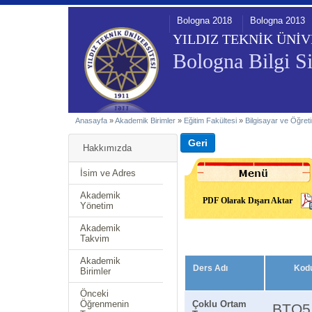
Bologna 2018
Bologna 2013
YILDIZ TEKNİK ÜNİV
Bologna Bilgi Si
Anasayfa
»
Akademik Birimler
»
Eğitim Fakültesi
»
Bilgisayar ve Öğreti
Hakkımızda
İsim ve Adres
Akademik
PDF Olarak Dışarı Aktar
Yönetim
Akademik
Takvim
Akademik
Ders Adı
Kod
Birimler
Önceki
Öğrenmenin
Çoklu Ortam
BTO5