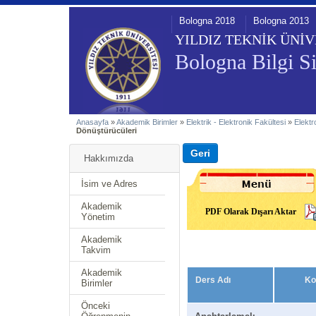
Bologna 2018
Bologna 2013
YILDIZ TEKNİK ÜNİV
Bologna Bilgi Si
Anasayfa
»
Akademik Birimler
»
Elektrik - Elektronik Fakültesi
»
Elektr
Dönüştürücüleri
Hakkımızda
İsim ve Adres
Akademik
PDF Olarak Dışarı Aktar
Yönetim
Akademik
Takvim
Akademik
Ders Adı
Ko
Birimler
Önceki