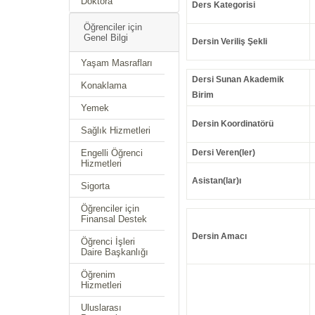
Doktora
Ders Kategorisi
Öğrenciler için
Genel Bilgi
Dersin Veriliş Şekli
Yaşam Masrafları
Dersi Sunan Akademik
Konaklama
Birim
Yemek
Dersin Koordinatörü
Sağlık Hizmetleri
Engelli Öğrenci
Dersi Veren(ler)
Hizmetleri
Asistan(lar)ı
Sigorta
Öğrenciler için
Finansal Destek
Dersin Amacı
Öğrenci İşleri
Daire Başkanlığı
Öğrenim
Hizmetleri
Uluslarası