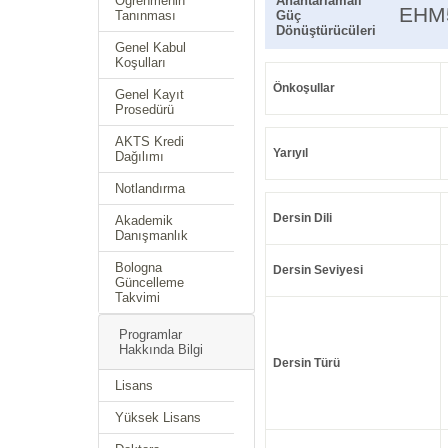
Öğrenmenin
Anahtarlamalı
EHM
Tanınması
Güç
Dönüştürücüleri
Genel Kabul
Koşulları
Önkoşullar
Genel Kayıt
Prosedürü
AKTS Kredi
Yarıyıl
Dağılımı
Notlandırma
Dersin Dili
Akademik
Danışmanlık
Bologna
Dersin Seviyesi
Güncelleme
Takvimi
Programlar
Hakkında Bilgi
Dersin Türü
Lisans
Yüksek Lisans