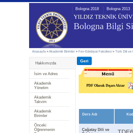
Bologna 2018
Bologna 2013
YILDIZ TEKNİK ÜNİV
Bologna Bilgi Si
Anasayfa
»
Akademik Birimler
»
Fen-Edebiyat Fakültesi
»
Türk Dili ve
Hakkımızda
İsim ve Adres
Akademik
PDF Olarak Dışarı Aktar
Yönetim
Akademik
Takvim
Akademik
Ders Adı
Ko
Birimler
Önceki
Öğrenmenin
Çağatay Dili ve
TDE6