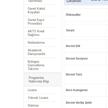
Tanınması
Çalışması
Genel Kabul
Koşulları
Önkoşullar
Genel Kayıt
Prosedürü
Yarıyıl
AKTS Kredi
Dağılımı
Notlandırma
Dersin Dili
Akademik
Danışmanlık
Dersin Seviyesi
Bologna
Güncelleme
Takvimi
Dersin Türü
Programlar
Hakkında Bilgi
Lisans
Ders Kategorisi
Yüksek Lisans
Dersin Veriliş Şekli
Doktora