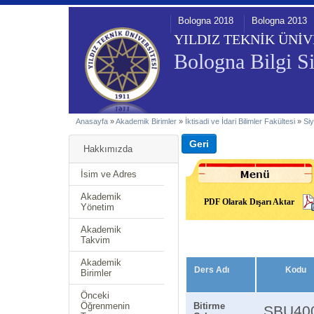
Bologna 2018
Bologna 2013
YILDIZ TEKNİK ÜNİV
Bologna Bilgi Si
Anasayfa
»
Akademik Birimler
»
İktisadi ve İdari Bilimler Fakültesi
»
Siy
Hakkımızda
İsim ve Adres
Akademik
PDF Olarak Dışarı Aktar
Yönetim
Akademik
Takvim
Akademik
Ders Adı
Kodu
Birimler
Önceki
Öğrenmenin
Bitirme
SBU40