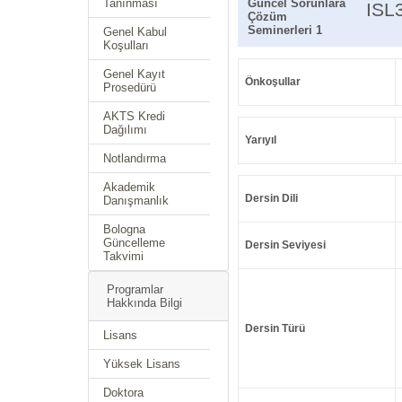
Tanınması
Güncel Sorunlara
ISL
Çözüm
Seminerleri 1
Genel Kabul
Koşulları
Genel Kayıt
Önkoşullar
Prosedürü
AKTS Kredi
Dağılımı
Yarıyıl
Notlandırma
Akademik
Dersin Dili
Danışmanlık
Bologna
Güncelleme
Dersin Seviyesi
Takvimi
Programlar
Hakkında Bilgi
Dersin Türü
Lisans
Yüksek Lisans
Doktora