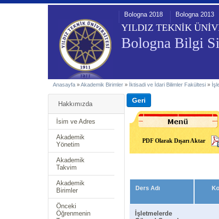
Bologna 2018
Bologna 2013
YILDIZ TEKNİK ÜNİV
Bologna Bilgi Si
Anasayfa
»
Akademik Birimler
»
İktisadi ve İdari Bilimler Fakültesi
»
İş
Hakkımızda
İsim ve Adres
Akademik
PDF Olarak Dışarı Aktar
Yönetim
Akademik
Takvim
Akademik
Ders Adı
K
Birimler
Önceki
Öğrenmenin
İşletmelerde