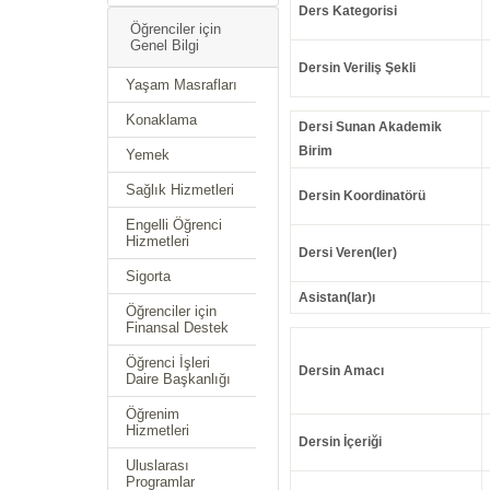
Ders Kategorisi
Öğrenciler için
Genel Bilgi
Dersin Veriliş Şekli
Yaşam Masrafları
Konaklama
Dersi Sunan Akademik
Birim
Yemek
Sağlık Hizmetleri
Dersin Koordinatörü
Engelli Öğrenci
Hizmetleri
Dersi Veren(ler)
Sigorta
Asistan(lar)ı
Öğrenciler için
Finansal Destek
Öğrenci İşleri
Dersin Amacı
Daire Başkanlığı
Öğrenim
Hizmetleri
Dersin İçeriği
Uluslarası
Programlar