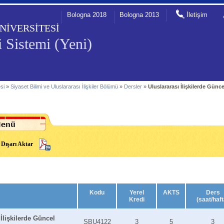
Bologna 2018
Bologna 2013
İletişim
NİVERSİTESİ
 Sistemi (Yeni)
esi
»
Siyaset Bilimi ve Uluslararası İlişkiler Bölümü
»
Dersler
»
Uluslararası İlişkilerde Günc
Dışarı Aktar
Kodu
Yerel
AKTS
Ders
Kredi
(saat/haft
 İlişkilerde Güncel
SBU4122
3
5
3