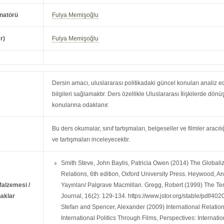
natörü
Fulya Memişoğlu
r)
Fulya Memişoğlu
Dersin amacı, uluslararası politikadaki güncel konuları analiz ed
bilgileri sağlamaktır. Ders özellikle Uluslararası İlişkilerde d
konularına odaklanır.
Bu ders okumalar, sınıf tartışmaları, belgeseller ve filmler aracıl
ve tartışmaları inceleyecektir.
Smith Steve, John Baylis, Patricia Owen (2014) The Globalizat
Relations, 6th edition, Oxford University Press. Heywood, An
Malzemesi /
Yayınları/ Palgrave Macmillan. Gregg, Robert (1999) The Ten
aklar
Journal, 16(2): 129-134. https://www.jstor.org/stable/pdf
Stefan and Spencer, Alexander (2009) International Relatio
International Politics Through Films, Perspectives: Internation