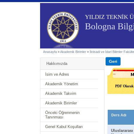
YILDIZ TEKNİK Ü
Bologna Bilgi
Anasayfa
»
Akademik Birimler
»
İktisadi ve İdari Bilimler Fakült
Hakkımızda
İsim ve Adres
Akademik Yönetim
PDF Olarak 
Akademik Takvim
Akademik Birimler
Önceki Öğrenmenin
Ders Adı
Tanınması
Genel Kabul Koşulları
Uluslararası