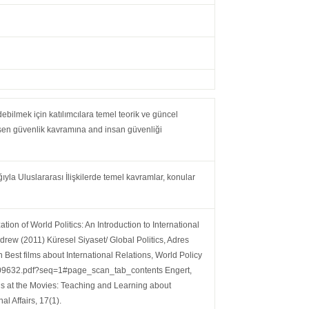
ebilmek için katılımcılara temel teorik ve güncel
önüşen güvenlik kavramına and insan güvenliği
ığıyla Uluslararası İlişkilerde temel kavramlar, konular
ion of World Politics: An Introduction to International
drew (2011) Küresel Siyaset/ Global Politics, Adres
 Best films about International Relations, World Policy
/40209632.pdf?seq=1#page_scan_tab_contents Engert,
ns at the Movies: Teaching and Learning about
al Affairs, 17(1).