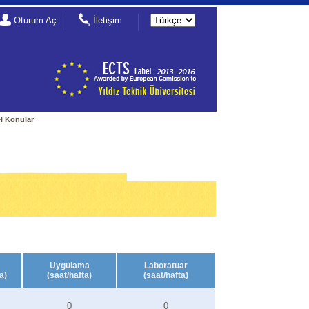
Oturum Aç
İletişim
el Konular
Uygulama
Laboratuar
a)
(saat/hafta)
(saat/hafta)
0
0