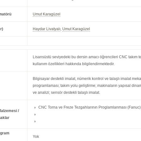
natörü
Umut Karagüzel
r)
Haydar Livatyalı
,
Umut Karagüzel
Lisansüstü seviyedeki bu dersin amacı öğrencileri CNC takım te
kullanım özellikleri hakkında bilgilendirmektedir.
Bilgisayar destekli imalat, nümerik kontrol ve talaşlı imalat me
programlaması; takım yolu geliştirme; makinaların yapısal dinami
ve analizi; sensör destekli talaşlı imalat.
CNC Torna ve Freze Tezgahlarının Proglamlanması (Fanuc),
Malzemesi /
aklar
ogram
Yok