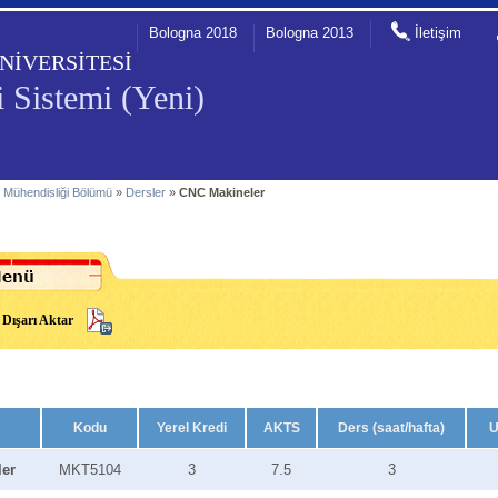
Bologna 2018
Bologna 2013
İletişim
NİVERSİTESİ
 Sistemi (Yeni)
 Mühendisliği Bölümü
»
Dersler
»
CNC Makineler
Dışarı Aktar
Kodu
Yerel Kredi
AKTS
Ders (saat/hafta)
U
er
MKT5104
3
7.5
3