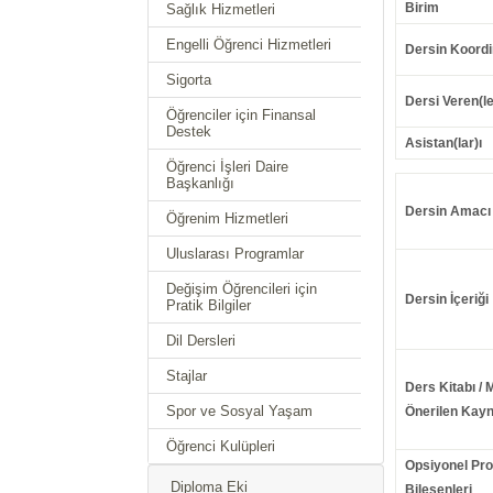
Birim
Sağlık Hizmetleri
Engelli Öğrenci Hizmetleri
Dersin Koordi
Sigorta
Dersi Veren(le
Öğrenciler için Finansal
Destek
Asistan(lar)ı
Öğrenci İşleri Daire
Başkanlığı
Dersin Amacı
Öğrenim Hizmetleri
Uluslarası Programlar
Değişim Öğrencileri için
Dersin İçeriği
Pratik Bilgiler
Dil Dersleri
Stajlar
Ders Kitabı / 
Spor ve Sosyal Yaşam
Önerilen Kayn
Öğrenci Kulüpleri
Opsiyonel Pr
Diploma Eki
Bileşenleri