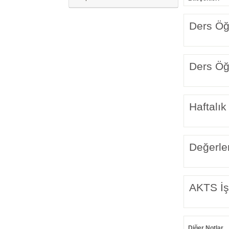
Ders Öğr
Ders Öğr
Haftalık
Değerle
AKTS İş
Diğer Notlar