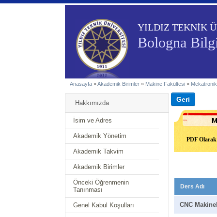
YILDIZ TEKNİK Ü
Bologna Bilgi
Anasayfa
»
Akademik Birimler
»
Makine Fakültesi
»
Mekatronik
Hakkımızda
İsim ve Adres
Akademik Yönetim
PDF Olarak 
Akademik Takvim
Akademik Birimler
Önceki Öğrenmenin
Ders Adı
Tanınması
CNC Makinel
Genel Kabul Koşulları