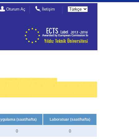
Oturum Aç
İletişim
ygulama (saat/hafta)
Laboratuar (saat/hafta)
0
0