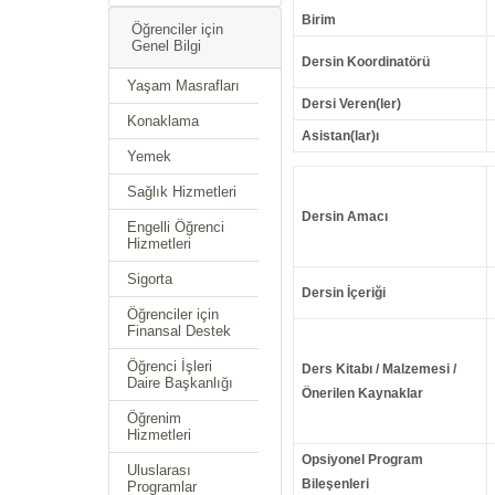
Birim
Öğrenciler için
Genel Bilgi
Dersin Koordinatörü
Yaşam Masrafları
Dersi Veren(ler)
Konaklama
Asistan(lar)ı
Yemek
Sağlık Hizmetleri
Dersin Amacı
Engelli Öğrenci
Hizmetleri
Sigorta
Dersin İçeriği
Öğrenciler için
Finansal Destek
Öğrenci İşleri
Ders Kitabı / Malzemesi /
Daire Başkanlığı
Önerilen Kaynaklar
Öğrenim
Hizmetleri
Opsiyonel Program
Uluslarası
Bileşenleri
Programlar