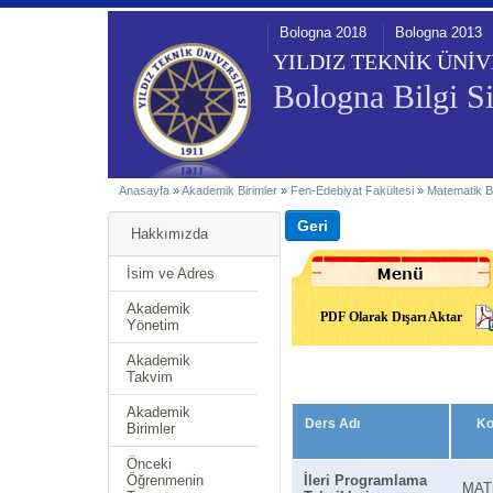
Bologna 2018
Bologna 2013
YILDIZ TEKNİK ÜNİV
Bologna Bilgi Si
Anasayfa
»
Akademik Birimler
»
Fen-Edebiyat Fakültesi
»
Matematik 
Hakkımızda
İsim ve Adres
Akademik
PDF Olarak Dışarı Aktar
Yönetim
Akademik
Takvim
Akademik
Ders Adı
Ko
Birimler
Önceki
Öğrenmenin
İleri Programlama
MAT