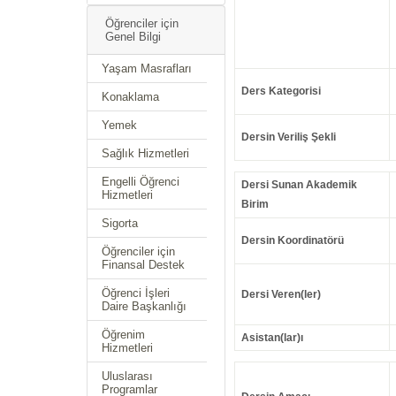
Öğrenciler için
Genel Bilgi
Yaşam Masrafları
Ders Kategorisi
Konaklama
Yemek
Dersin Veriliş Şekli
Sağlık Hizmetleri
Engelli Öğrenci
Dersi Sunan Akademik
Hizmetleri
Birim
Sigorta
Dersin Koordinatörü
Öğrenciler için
Finansal Destek
Öğrenci İşleri
Dersi Veren(ler)
Daire Başkanlığı
Öğrenim
Asistan(lar)ı
Hizmetleri
Uluslarası
Programlar