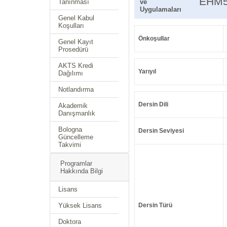
EHM5
Tanınması
ve
Uygulamaları
Genel Kabul
Koşulları
Önkoşullar
Genel Kayıt
Prosedürü
AKTS Kredi
Yarıyıl
Dağılımı
Notlandırma
Dersin Dili
Akademik
Danışmanlık
Bologna
Dersin Seviyesi
Güncelleme
Takvimi
Programlar
Hakkında Bilgi
Lisans
Yüksek Lisans
Dersin Türü
Doktora