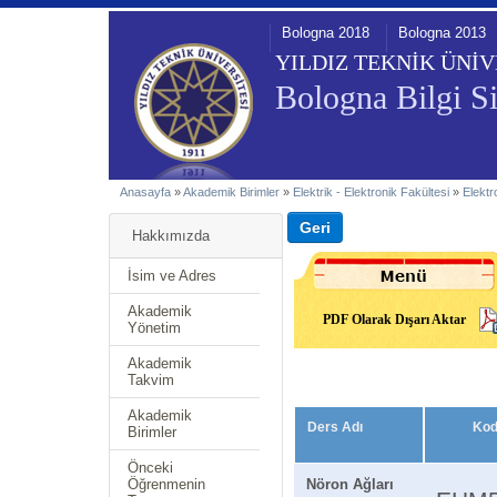
Bologna 2018
Bologna 2013
YILDIZ TEKNİK ÜNİV
Bologna Bilgi Si
Anasayfa
»
Akademik Birimler
»
Elektrik - Elektronik Fakültesi
»
Elektr
Hakkımızda
İsim ve Adres
Akademik
PDF Olarak Dışarı Aktar
Yönetim
Akademik
Takvim
Akademik
Ders Adı
Ko
Birimler
Önceki
Öğrenmenin
Nöron Ağları