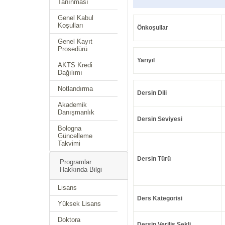
Tanınması
Genel Kabul
Koşulları
Önkoşullar
Genel Kayıt
Prosedürü
Yarıyıl
AKTS Kredi
Dağılımı
Notlandırma
Dersin Dili
Akademik
Danışmanlık
Dersin Seviyesi
Bologna
Güncelleme
Takvimi
Dersin Türü
Programlar
Hakkında Bilgi
Lisans
Ders Kategorisi
Yüksek Lisans
Doktora
Dersin Veriliş Şekli