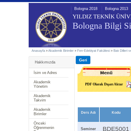
Bologna 2018
Bologna 2013
YILDIZ TEKNİK ÜNİV
Bologna Bilgi Si
Anasayfa
»
Akademik Birimler
»
Fen-Edebiyat Fakültesi
»
Batı Dilleri
Hakkımızda
İsim ve Adres
Akademik
PDF Olarak Dışarı Aktar
Yönetim
Akademik
Takvim
Akademik
Ders Adı
Kodu
Birimler
Önceki
Öğrenmenin
BDE5001
Seminer