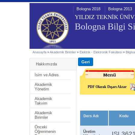
Bologna 2018
Bologna 2013
YILDIZ TEKNİK ÜNİV
Bologna Bilgi Si
Anasayfa
»
Akademik Birimler
»
Elektrik - Elektronik Fakültesi
»
Bilgis
Hakkımızda
İsim ve Adres
Akademik
PDF Olarak Dışarı Aktar
Yönetim
Akademik
Takvim
Akademik
Ders Adı
Kodu
Birimler
Önceki
Öğrenmenin
Üretim
ISL362