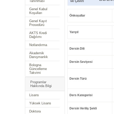
Tanınması
ve Çeviri
Genel Kabul
Koşulları
Önkoşullar
Genel Kayıt
Prosedürü
Yarıyıl
AKTS Kredi
Dağılımı
Notlandırma
Dersin Dili
Akademik
Danışmanlık
Dersin Seviyesi
Bologna
Güncelleme
Takvimi
Dersin Türü
Programlar
Hakkında Bilgi
Lisans
Ders Kategorisi
Yüksek Lisans
Dersin Veriliş Şekli
Doktora