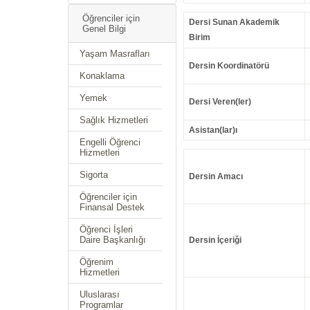
Öğrenciler için
Dersi Sunan Akademik
Genel Bilgi
Birim
Yaşam Masrafları
Dersin Koordinatörü
Konaklama
Yemek
Dersi Veren(ler)
Sağlık Hizmetleri
Asistan(lar)ı
Engelli Öğrenci
Hizmetleri
Sigorta
Dersin Amacı
Öğrenciler için
Finansal Destek
Öğrenci İşleri
Daire Başkanlığı
Dersin İçeriği
Öğrenim
Hizmetleri
Uluslarası
Programlar