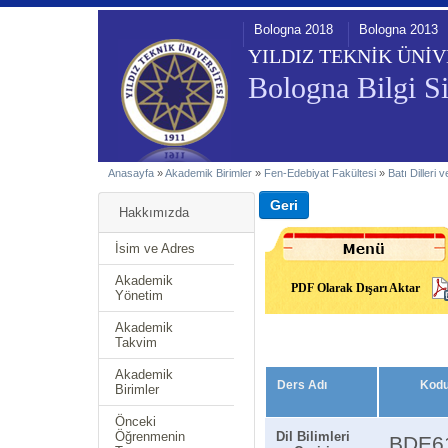
Bologna 2018
Bologna 2013
YILDIZ TEKNİK ÜNİV
Bologna Bilgi Si
Anasayfa
»
Akademik Birimler
»
Fen-Edebiyat Fakültesi
»
Batı Dilleri
Hakkımızda
İsim ve Adres
Akademik
PDF Olarak Dışarı Aktar
Yönetim
Akademik
Takvim
Akademik
Ders Adı
Kod
Birimler
Önceki
Öğrenmenin
Dil Bilimleri
BDE6