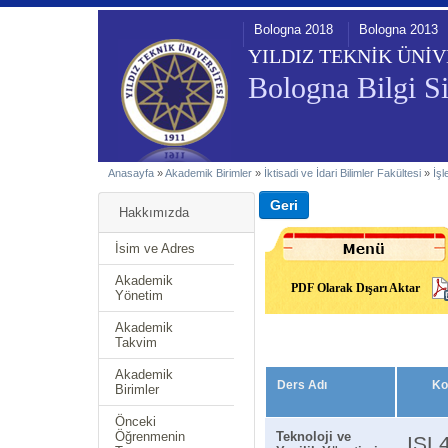
Bologna 2018
Bologna 2013
YILDIZ TEKNİK ÜNİV
Bologna Bilgi Si
Anasayfa
»
Akademik Birimler
»
İktisadi ve İdari Bilimler Fakültesi
»
İş
Hakkımızda
İsim ve Adres
Akademik
PDF Olarak Dışarı Aktar
Yönetim
Akademik
Takvim
Akademik
Ders Adı
Ko
Birimler
Önceki
Öğrenmenin
Teknoloji ve
ISL