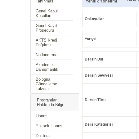
Tanınması
Yenilik Yönetimi
Genel Kabul
Koşulları
Önkoşullar
Genel Kayıt
Prosedürü
Yarıyıl
AKTS Kredi
Dağılımı
Notlandırma
Dersin Dili
Akademik
Danışmanlık
Dersin Seviyesi
Bologna
Güncelleme
Takvimi
Programlar
Dersin Türü
Hakkında Bilgi
Lisans
Ders Kategorisi
Yüksek Lisans
Doktora