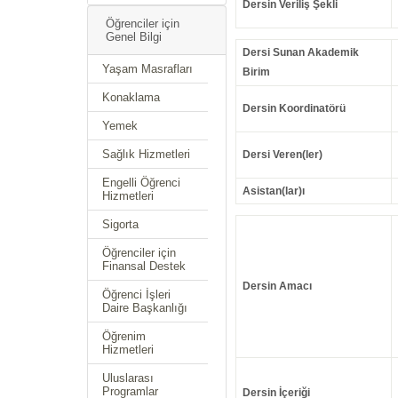
Dersin Veriliş Şekli
Öğrenciler için
Genel Bilgi
Dersi Sunan Akademik
Yaşam Masrafları
Birim
Konaklama
Dersin Koordinatörü
Yemek
Sağlık Hizmetleri
Dersi Veren(ler)
Engelli Öğrenci
Asistan(lar)ı
Hizmetleri
Sigorta
Öğrenciler için
Finansal Destek
Dersin Amacı
Öğrenci İşleri
Daire Başkanlığı
Öğrenim
Hizmetleri
Uluslarası
Programlar
Dersin İçeriği