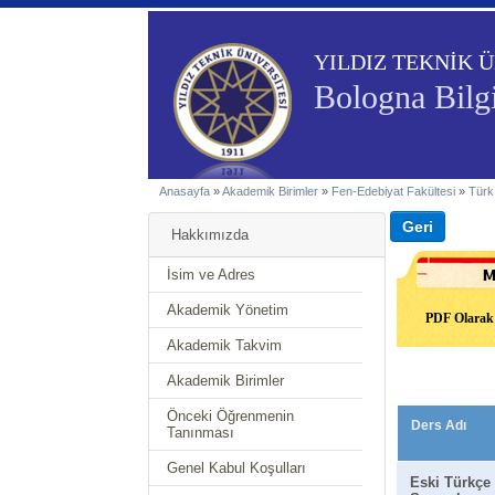
YILDIZ TEKNİK Ü
Bologna Bilgi
Anasayfa
»
Akademik Birimler
»
Fen-Edebiyat Fakültesi
»
Türk
Hakkımızda
İsim ve Adres
Akademik Yönetim
PDF Olarak 
Akademik Takvim
Akademik Birimler
Önceki Öğrenmenin
Ders Adı
Tanınması
Genel Kabul Koşulları
Eski Türkçe