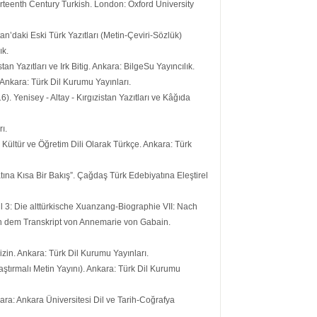
irteenth Century Turkish. London: Oxford University
n’daki Eski Türk Yazıtları (Metin-Çeviri-Sözlük)
ık.
stan Yazıtları ve Irk Bitig. Ankara: BilgeSu Yayıncılık.
li. Ankara: Türk Dil Kurumu Yayınları.
16). Yenisey - Altay - Kırgızistan Yazıtları ve Kâğıda
ı.
, Kültür ve Öğretim Dili Olarak Türkçe. Ankara: Türk
tına Kısa Bir Bakış”. Çağdaş Türk Edebiyatına Eleştirel
 3: Die alttürkische Xuanzang-Biographie VII: Nach
ch dem Transkript von Annemarie von Gabain.
izin. Ankara: Türk Dil Kurumu Yayınları.
laştırmalı Metin Yayını). Ankara: Türk Dil Kurumu
kara: Ankara Üniversitesi Dil ve Tarih-Coğrafya