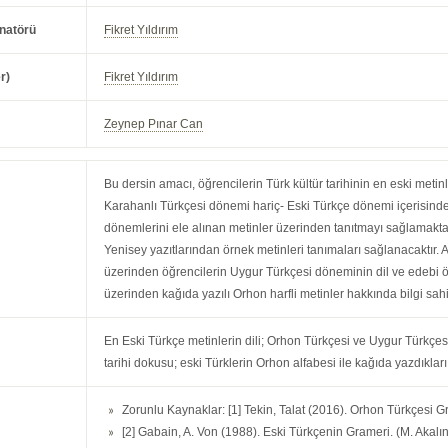
natörü
Fikret Yıldırım
r)
Fikret Yıldırım
Zeynep Pınar Can
Bu dersin amacı, öğrencilerin Türk kültür tarihinin en eski metinl
Karahanlı Türkçesi dönemi hariç- Eski Türkçe dönemi içerisind
dönemlerini ele alınan metinler üzerinden tanıtmayı sağlamakt
Yenisey yazıtlarından örnek metinleri tanımaları sağlanacaktır. A
üzerinden öğrencilerin Uygur Türkçesi döneminin dil ve edebi özel
üzerinden kağıda yazılı Orhon harfli metinler hakkında bilgi sahi
En Eski Türkçe metinlerin dili; Orhon Türkçesi ve Uygur Türkçesi
tarihi dokusu; eski Türklerin Orhon alfabesi ile kağıda yazdıkları
Zorunlu Kaynaklar: [1] Tekin, Talat (2016). Orhon Türkçesi G
[2] Gabain, A. Von (1988). Eski Türkçenin Grameri. (M. Akalın