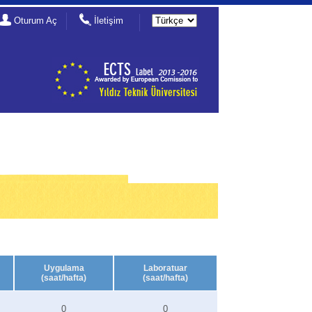
Oturum Aç
İletişim
Uygulama
Laboratuar
(saat/hafta)
(saat/hafta)
0
0