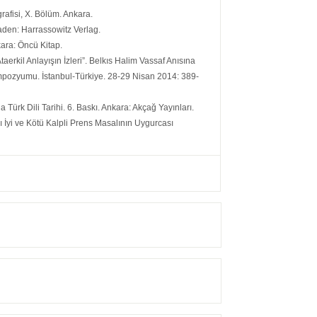
afisi, X. Bölüm. Ankara.
baden: Harrassowitz Verlag.
nkara: Öncü Kitap.
 Ataerkil Anlayışın İzleri”. Belkıs Halim Vassaf Anısına
empozyumu. İstanbul-Türkiye. 28-29 Nisan 2014: 389-
 Türk Dili Tarihi. 6. Baskı. Ankara: Akçağ Yayınları.
 İyi ve Kötü Kalpli Prens Masalının Uygurcası