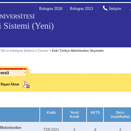
Bologna 2018
Bologna 2013
İletişim
NİVERSİTESİ
 Sistemi (Yeni)
 Dili ve Edebiyatı Bölümü
»
Dersler
»
Eski Türkçe Metinlerden Seçmeler
Dışarı Aktar
Kodu
Yerel
AKTS
Ders
Kredi
(saat/hafta)
 Metinlerden
TDE3321
2
4
2