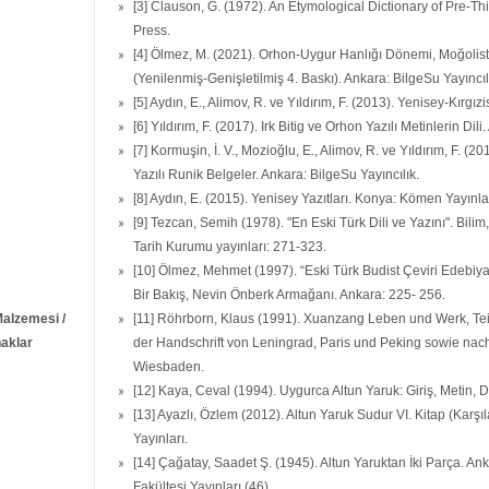
[3] Clauson, G. (1972). An Etymological Dictionary of Pre-Th
Press.
[4] Ölmez, M. (2021). Orhon-Uygur Hanlığı Dönemi, Moğolista
(Yenilenmiş-Genişletilmiş 4. Baskı). Ankara: BilgeSu Yayıncıl
[5] Aydın, E., Alimov, R. ve Yıldırım, F. (2013). Yenisey-Kırgızi
[6] Yıldırım, F. (2017). Irk Bitig ve Orhon Yazılı Metinlerin Di
[7] Kormuşin, İ. V., Mozioğlu, E., Alimov, R. ve Yıldırım, F. (20
Yazılı Runik Belgeler. Ankara: BilgeSu Yayıncılık.
[8] Aydın, E. (2015). Yenisey Yazıtları. Konya: Kömen Yayınlar
[9] Tezcan, Semih (1978). "En Eski Türk Dili ve Yazını". Bilim
Tarih Kurumu yayınları: 271-323.
[10] Ölmez, Mehmet (1997). “Eski Türk Budist Çeviri Edebiya
Bir Bakış, Nevin Önberk Armağanı. Ankara: 225- 256.
Malzemesi /
[11] Röhrborn, Klaus (1991). Xuanzang Leben und Werk, Teil
aklar
der Handschrift von Leningrad, Paris und Peking sowie na
Wiesbaden.
[12] Kaya, Ceval (1994). Uygurca Altun Yaruk: Giriş, Metin, D
[13] Ayazlı, Özlem (2012). Altun Yaruk Sudur VI. Kitap (Karşı
Yayınları.
[14] Çağatay, Saadet Ş. (1945). Altun Yaruktan İki Parça. An
Fakültesi Yayınları (46).