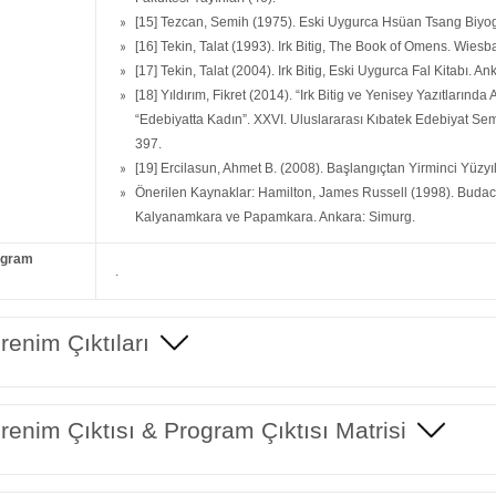
[15] Tezcan, Semih (1975). Eski Uygurca Hsüan Tsang Biyogr
[16] Tekin, Talat (1993). Irk Bitig, The Book of Omens. Wies
[17] Tekin, Talat (2004). Irk Bitig, Eski Uygurca Fal Kitabı. A
[18] Yıldırım, Fikret (2014). “Irk Bitig ve Yenisey Yazıtlarında
“Edebiyatta Kadın”. XXVI. Uluslararası Kıbatek Edebiyat S
397.
[19] Ercilasun, Ahmet B. (2008). Başlangıçtan Yirminci Yüzyıla
Önerilen Kaynaklar: Hamilton, James Russell (1998). Budacı
Kalyanamkara ve Papamkara. Ankara: Simurg.
ogram
.
enim Çıktıları
enim Çıktısı & Program Çıktısı Matrisi