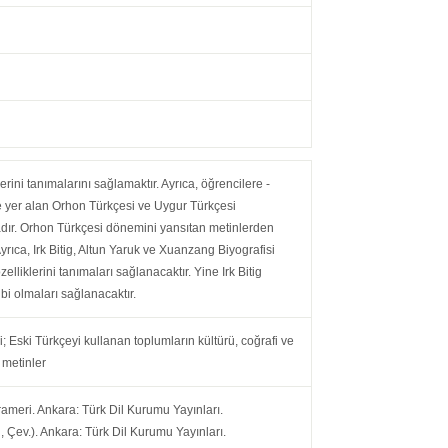
erini tanımalarını sağlamaktır. Ayrıca, öğrencilere -
e yer alan Orhon Türkçesi ve Uygur Türkçesi
adır. Orhon Türkçesi dönemini yansıtan metinlerden
yrıca, Irk Bitig, Altun Yaruk ve Xuanzang Biyografisi
liklerini tanımaları sağlanacaktır. Yine Irk Bitig
bi olmaları sağlanacaktır.
; Eski Türkçeyi kullanan toplumların kültürü, coğrafi ve
 metinler
rameri. Ankara: Türk Dil Kurumu Yayınları.
, Çev.). Ankara: Türk Dil Kurumu Yayınları.