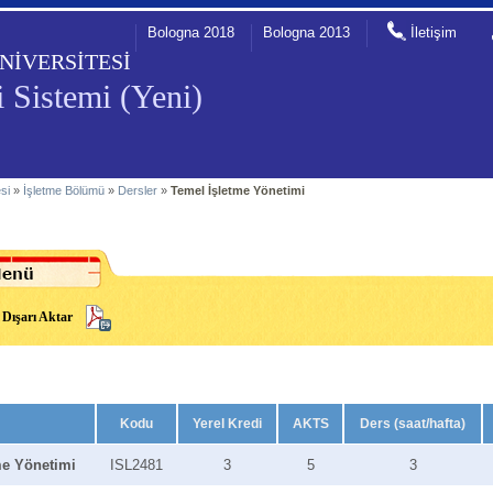
Bologna 2018
Bologna 2013
İletişim
NİVERSİTESİ
 Sistemi (Yeni)
esi
»
İşletme Bölümü
»
Dersler
»
Temel İşletme Yönetimi
Dışarı Aktar
Kodu
Yerel Kredi
AKTS
Ders (saat/hafta)
me Yönetimi
ISL2481
3
5
3