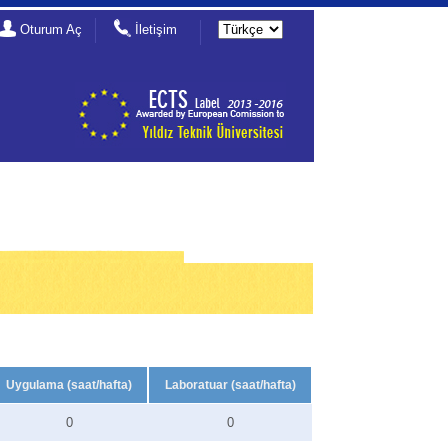
Oturum Aç
İletişim
Uygulama (saat/hafta)
Laboratuar (saat/hafta)
0
0