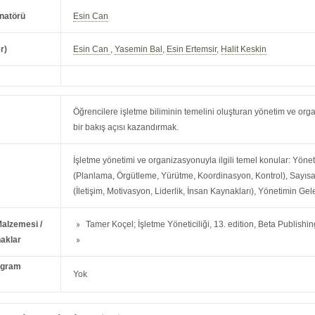
natörü
Esin Can
r)
Esin Can
,
Yasemin Bal
,
Esin Ertemsir
,
Halit Keskin
Öğrencilere işletme biliminin temelini oluşturan yönetim ve orga
bir bakış açısı kazandırmak.
İşletme yönetimi ve organizasyonuyla ilgili temel konular: Yöne
(Planlama, Örgütleme, Yürütme, Koordinasyon, Kontrol), Sayısal
(İletişim, Motivasyon, Liderlik, İnsan Kaynakları), Yönetimin Gel
Malzemesi /
Tamer Koçel; İşletme Yöneticiliği, 13. edition, Beta Publishin
aklar
ogram
Yok