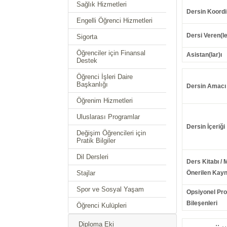
Sağlık Hizmetleri
Dersin Koordi
Engelli Öğrenci Hizmetleri
Dersi Veren(le
Sigorta
Öğrenciler için Finansal
Asistan(lar)ı
Destek
Öğrenci İşleri Daire
Başkanlığı
Dersin Amacı
Öğrenim Hizmetleri
Uluslarası Programlar
Dersin İçeriği
Değişim Öğrencileri için
Pratik Bilgiler
Dil Dersleri
Ders Kitabı / 
Stajlar
Önerilen Kayn
Spor ve Sosyal Yaşam
Opsiyonel Pr
Bileşenleri
Öğrenci Kulüpleri
Diploma Eki