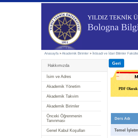
YILDIZ TEKNİK Ü
Bologna Bilgi
Anasayfa
»
Akademik Birimler
»
İktisadi ve İdari Bilimler Fakült
Hakkımızda
İsim ve Adres
Akademik Yönetim
PDF Olarak 
Akademik Takvim
Akademik Birimler
Önceki Öğrenmenin
Ders Adı
Tanınması
Temel İşlet
Genel Kabul Koşulları