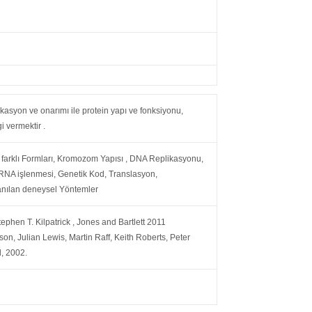
likasyon ve onarımı ile protein yapı ve fonksiyonu,
i vermektir .
n farklı Formları, Kromozom Yapısı , DNA Replikasyonu,
, RNA işlenmesi, Genetik Kod, Translasyon,
lanılan deneysel Yöntemler
ephen T. Kilpatrick , Jones and Bartlett 2011
son, Julian Lewis, Martin Raff, Keith Roberts, Peter
d, 2002.