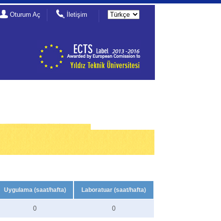
Oturum Aç
İletişim
Uygulama (saat/hafta)
Laboratuar (saat/hafta)
0
0