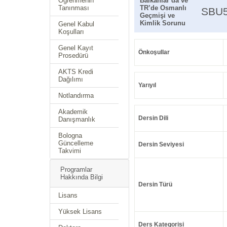
Öğrenmenin
Balkanlar’da ve
Tanınması
TR’de Osmanlı
SBU
Geçmişi ve
Kimlik Sorunu
Genel Kabul
Koşulları
Genel Kayıt
Önkoşullar
Prosedürü
AKTS Kredi
Dağılımı
Yarıyıl
Notlandırma
Akademik
Dersin Dili
Danışmanlık
Bologna
Güncelleme
Dersin Seviyesi
Takvimi
Programlar
Hakkında Bilgi
Dersin Türü
Lisans
Yüksek Lisans
Ders Kategorisi