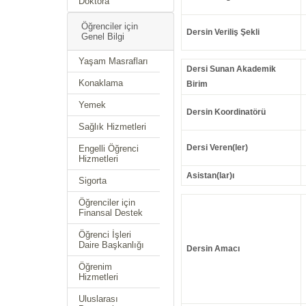
Doktora
Öğrenciler için
Dersin Veriliş Şekli
Genel Bilgi
Yaşam Masrafları
Dersi Sunan Akademik
Konaklama
Birim
Yemek
Dersin Koordinatörü
Sağlık Hizmetleri
Dersi Veren(ler)
Engelli Öğrenci
Hizmetleri
Asistan(lar)ı
Sigorta
Öğrenciler için
Finansal Destek
Öğrenci İşleri
Daire Başkanlığı
Dersin Amacı
Öğrenim
Hizmetleri
Uluslarası