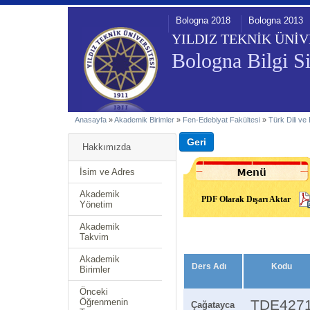
Bologna 2018
Bologna 2013
YILDIZ TEKNİK ÜNİV
Bologna Bilgi Si
Anasayfa
»
Akademik Birimler
»
Fen-Edebiyat Fakültesi
»
Türk Dili ve
Hakkımızda
İsim ve Adres
Akademik
PDF Olarak Dışarı Aktar
Yönetim
Akademik
Takvim
Akademik
Ders Adı
Kodu
Birimler
Önceki
Öğrenmenin
TDE427
Çağatayca