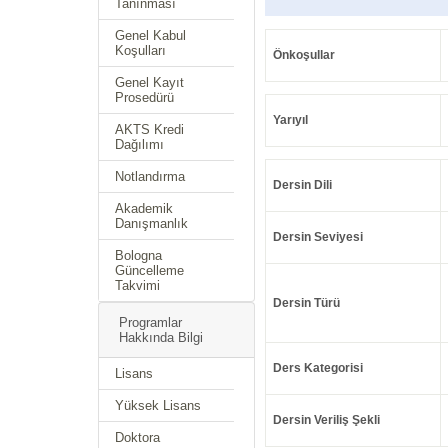
Tanınması
Genel Kabul
Koşulları
Önkoşullar
Genel Kayıt
Prosedürü
Yarıyıl
AKTS Kredi
Dağılımı
Notlandırma
Dersin Dili
Akademik
Danışmanlık
Dersin Seviyesi
Bologna
Güncelleme
Takvimi
Dersin Türü
Programlar
Hakkında Bilgi
Ders Kategorisi
Lisans
Yüksek Lisans
Dersin Veriliş Şekli
Doktora