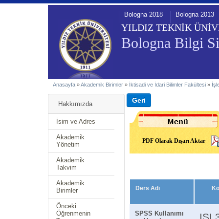
Bologna 2018
Bologna 2013
YILDIZ TEKNİK ÜNİV
Bologna Bilgi Si
Anasayfa
»
Akademik Birimler
»
İktisadi ve İdari Bilimler Fakültesi
»
İş
Hakkımızda
İsim ve Adres
Akademik
PDF Olarak Dışarı Aktar
Yönetim
Akademik
Takvim
Akademik
Ders Adı
K
Birimler
Önceki
Öğrenmenin
SPSS Kullanımı
ISL