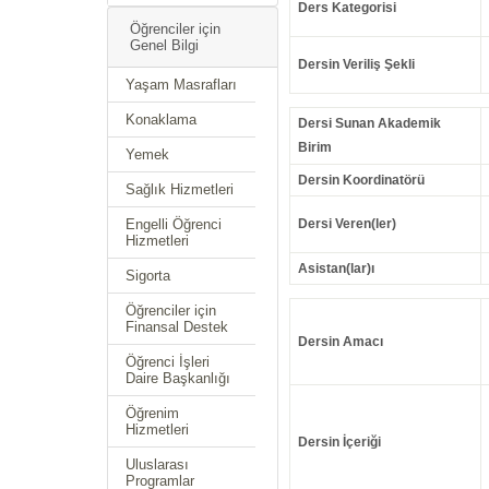
Ders Kategorisi
Öğrenciler için
Genel Bilgi
Dersin Veriliş Şekli
Yaşam Masrafları
Konaklama
Dersi Sunan Akademik
Birim
Yemek
Dersin Koordinatörü
Sağlık Hizmetleri
Engelli Öğrenci
Dersi Veren(ler)
Hizmetleri
Asistan(lar)ı
Sigorta
Öğrenciler için
Finansal Destek
Dersin Amacı
Öğrenci İşleri
Daire Başkanlığı
Öğrenim
Hizmetleri
Dersin İçeriği
Uluslarası
Programlar