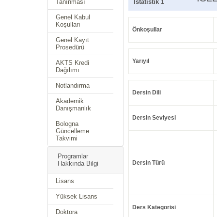
Tanınması
İstatistik 1
Genel Kabul
Koşulları
Önkoşullar
Genel Kayıt
Prosedürü
Yarıyıl
AKTS Kredi
Dağılımı
Notlandırma
Dersin Dili
Akademik
Danışmanlık
Dersin Seviyesi
Bologna
Güncelleme
Takvimi
Programlar
Dersin Türü
Hakkında Bilgi
Lisans
Yüksek Lisans
Ders Kategorisi
Doktora