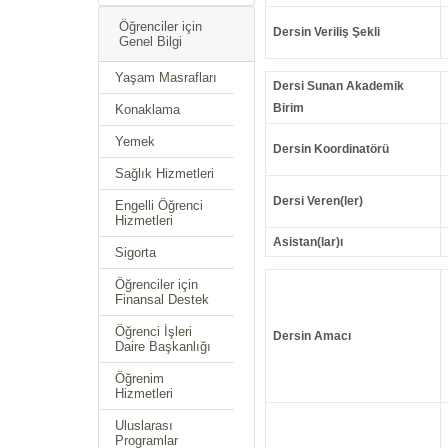
Öğrenciler için
Dersin Veriliş Şekli
Genel Bilgi
Yaşam Masrafları
Dersi Sunan Akademik
Birim
Konaklama
Yemek
Dersin Koordinatörü
Sağlık Hizmetleri
Dersi Veren(ler)
Engelli Öğrenci
Hizmetleri
Asistan(lar)ı
Sigorta
Öğrenciler için
Finansal Destek
Öğrenci İşleri
Dersin Amacı
Daire Başkanlığı
Öğrenim
Hizmetleri
Uluslarası
Programlar