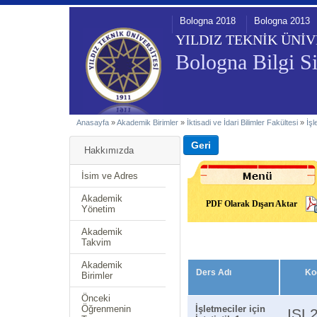
Bologna 2018
Bologna 2013
YILDIZ TEKNİK ÜNİV
Bologna Bilgi Si
Anasayfa
»
Akademik Birimler
»
İktisadi ve İdari Bilimler Fakültesi
»
İş
Hakkımızda
İsim ve Adres
Akademik
PDF Olarak Dışarı Aktar
Yönetim
Akademik
Takvim
Akademik
Ders Adı
Ko
Birimler
Önceki
Öğrenmenin
İşletmeciler için
ISL