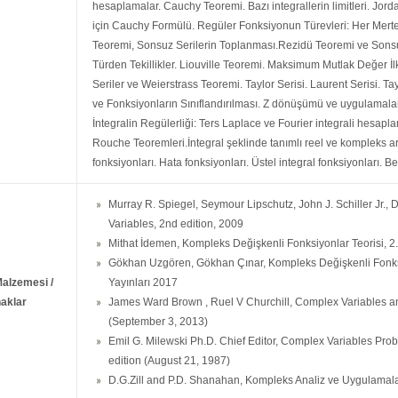
hesaplamalar. Cauchy Teoremi. Bazı integrallerin limitleri. Jo
için Cauchy Formülü. Regüler Fonksiyonun Türevleri: Her Mert
Teoremi, Sonsuz Serilerin Toplanması.Rezidü Teoremi ve Sonsuz
Türden Tekillikler. Liouville Teoremi. Maksimum Mutlak Değer 
Seriler ve Weierstrass Teoremi. Taylor Serisi. Laurent Serisi. Ta
ve Fonksiyonların Sınıflandırılması. Z dönüşümü ve uygulamaları
İntegralin Regülerliği: Ters Laplace ve Fourier integrali hesapla
Rouche Teoremleri.İntegral şeklinde tanımlı reel ve kompleks 
fonksiyonları. Hata fonksiyonları. Üstel integral fonksiyonları. B
Murray R. Spiegel, Seymour Lipschutz, John J. Schiller Jr.
Variables, 2nd edition, 2009
Mithat İdemen, Kompleks Değişkenli Fonksiyonlar Teorisi, 2. 
Gökhan Uzgören, Gökhan Çınar, Kompleks Değişkenli Fonksi
Malzemesi /
Yayınları 2017
aklar
James Ward Brown , Ruel V Churchill, Complex Variables an
(September 3, 2013)
Emil G. Milewski Ph.D. Chief Editor, Complex Variables Pro
edition (August 21, 1987)
D.G.Zill and P.D. Shanahan, Kompleks Analiz ve Uygulamala