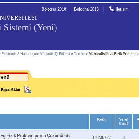
Bologna 2018
Bologna 2013
İletişim
NİVERSİTESİ
 Sistemi (Yeni)
»
Elektronik & Haberleşme Mühendisliği Bölümü
»
Dersler
»
Mühendislik ve Fizik Problem
Dışarı Aktar
Kodu
Yerel
Kredi
 ve Fizik Problemlerinin Çözümünde
EHM5227
3