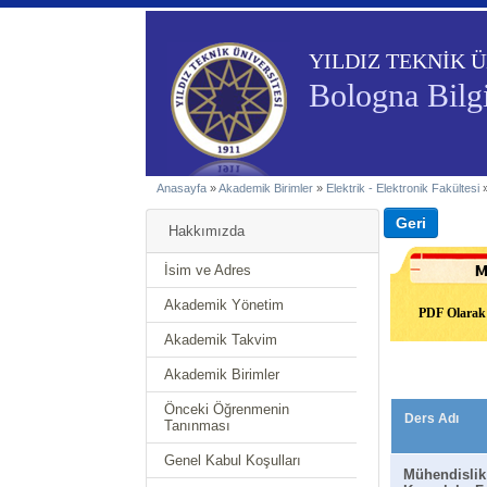
YILDIZ TEKNİK Ü
Bologna Bilgi
Anasayfa
»
Akademik Birimler
»
Elektrik - Elektronik Fakültesi
Hakkımızda
İsim ve Adres
Akademik Yönetim
PDF Olarak 
Akademik Takvim
Akademik Birimler
Önceki Öğrenmenin
Ders Adı
Tanınması
Genel Kabul Koşulları
Mühendislik