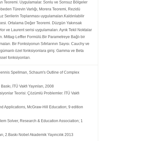
rdan Teoremi. Uygulamalar. Sonlu ve Sonsuz Bölgeler
ebeden Türevin Varlığı, Morera Teoremi, Rezidü
 Serilerin Toplanması uygulamaları.Kaldırılabilir
İlkesi. Ortalama Değer Teoremi. Düzgün Yakınsak
ylor ve Laurent serisi uygulamaları. Ayrık Tekil Noktalar
. Mittag-Leffler Formülü.Bir Parametreye Bağlı bir
maları. Bir Fonksiyonun Sıfırlarının Sayısı. Cauchy ve
argümanlı özel fonksiyonlara giriş: Gamma ve Beta
essel fonksiyonları.
, Dennis Spellman, Schaum's Outline of Complex
Baskı, İTÜ Vakfı Yayınları, 2008
yonlar Teorisi: Çözümlü Problemler. İTÜ Vakfı
d Applications, McGraw-Hill Education; 9 edition
blem Solver, Research & Education Association; 1
rı, 2.Baskı Nobel Akademik Yayıncılık 2013