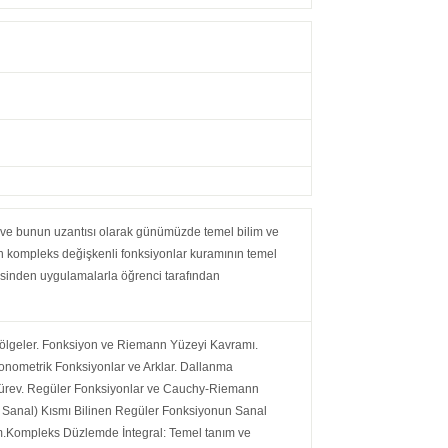
 ve bunun uzantısı olarak günümüzde temel bilim ve
lan kompleks değişkenli fonksiyonlar kuramının temel
risinden uygulamalarla öğrenci tarafından
lgeler. Fonksiyon ve Riemann Yüzeyi Kavramı.
gonometrik Fonksiyonlar ve Arklar. Dallanma
 Türev. Regüler Fonksiyonlar ve Cauchy-Riemann
a Sanal) Kısmı Bilinen Regüler Fonksiyonun Sanal
m.Kompleks Düzlemde İntegral: Temel tanım ve