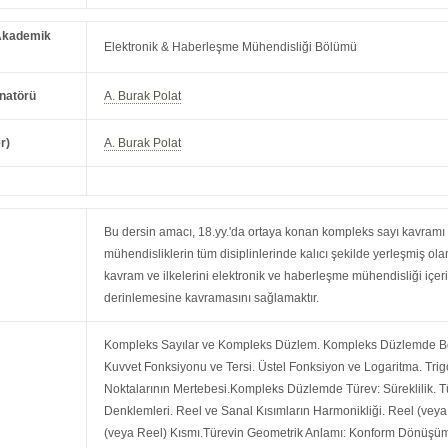
Akademik
Elektronik & Haberleşme Mühendisliği Bölümü
natörü
A. Burak Polat
r)
A. Burak Polat
Bu dersin amacı, 18.yy.'da ortaya konan kompleks sayı kavramı
mühendisliklerin tüm disiplinlerinde kalıcı şekilde yerleşmiş o
kavram ve ilkelerini elektronik ve haberleşme mühendisliği içe
derinlemesine kavramasını sağlamaktır.
Kompleks Sayılar ve Kompleks Düzlem. Kompleks Düzlemde Bö
Kuvvet Fonksiyonu ve Tersi. Üstel Fonksiyon ve Logaritma. Tri
Noktalarının Mertebesi.Kompleks Düzlemde Türev: Süreklilik.
Denklemleri. Reel ve Sanal Kısımların Harmonikliği. Reel (vey
(veya Reel) Kısmı.Türevin Geometrik Anlamı: Konform Dönüşü