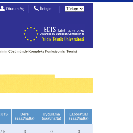
Oturum Aç
İletişim
lerinin Çözümünde Kompleks Fonksiyonlar Teorisi
AKTS
Ders
Uygulama
Laboratuar
(saat/hafta)
(saat/hafta)
(saat/hafta)
7.5
3
0
0