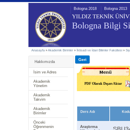
Bologna 2018
Bologna 2013
YILDIZ TEKNİK ÜNİV
Bologna Bilgi Si
Anasayfa
»
Akademik Birimler
»
İktisadi ve İdari Bilimler Fakültesi
»
Siy
Hakkımızda
İsim ve Adres
Akademik
PDF Olarak Dışarı Aktar
Yönetim
Akademik
Takvim
Akademik
Ders Adı
Kod
Birimler
Önceki
Öğrenmenin
Araştırma
SBU3