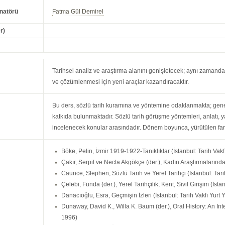
natörü
Fatma Gül Demirel
r)
Tarihsel analiz ve araştırma alanını genişletecek; aynı zamanda
ve çözümlenmesi için yeni araçlar kazandıracaktır.
Bu ders, sözlü tarih kuramına ve yöntemine odaklanmakta; genel 
katkıda bulunmaktadır. Sözlü tarih görüşme yöntemleri, anlatı, 
incelenecek konular arasındadır. Dönem boyunca, yürütülen farklı
Böke, Pelin, İzmir 1919-1922-Tanıklıklar (İstanbul: Tarih Vakf
Çakır, Serpil ve Necla Akgökçe (der.), Kadın Araştırmalarınd
Caunce, Stephen, Sözlü Tarih ve Yerel Tarihçi (İstanbul: Tarih
Çelebi, Funda (der.), Yerel Tarihçilik, Kent, Sivil Girişim (İsta
Danacıoğlu, Esra, Geçmişin İzleri (İstanbul: Tarih Vakfı Yurt Y
Dunaway, David K., Willa K. Baum (der.), Oral History: An Int
1996)