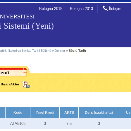
Bologna 2018
Bologna 2013
İletişim
NİVERSİTESİ
 Sistemi (Yeni)
atürk İlkeleri ve İnkılap Tarihi Bölümü
»
Dersler
»
Sözlü Tarih
Dışarı Aktar
Kodu
Yerel Kredi
AKTS
Ders (saat/hafta)
Uy
ATA5109
3
7.5
3