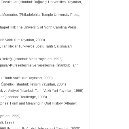
Çocuktular (İstanbul: Boğaziçi Üniversitesi Yayınları,
ic Memories (Philadelphia: Temple University Press,
hapel Hill: The University of North Carolina Press,
rih Vakfı Yurt Yayınları, 2000)
 Tanıklıklar Türkiye'de Sözlü Tarih Çalışmaları
 Belleği (İstanbul: Metis Yayınları, 1992)
aşımlar-Küreselleşme ve Yerelleşme (İstanbul: Tarih
: Tarih Vakfı Yurt Yayınları, 2000)
znellik (İstanbul: İletişim Yayınları, 2004)
 ve Aidiyet (İstanbul: Tarih Vakfı Yurt Yayınları, 1999)
ader (London: Routledge, 1998)
Stories: Form and Meaning in Oral History (Albany:
yınları, 1999)
arı, 1997)
0 (İstanbul: Boğaziçi Üniversitesi Yayınları, 2005)