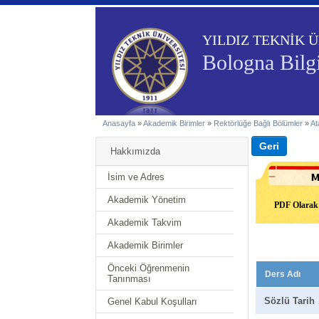
YILDIZ TEKNİK Ü
Bologna Bilgi
Anasayfa
»
Akademik Birimler
»
Rektörlüğe Bağlı Bölümler
»
At
Hakkımızda
İsim ve Adres
Akademik Yönetim
PDF Olarak 
Akademik Takvim
Akademik Birimler
Önceki Öğrenmenin
Ders Adı
Tanınması
Sözlü Tarih
Genel Kabul Koşulları