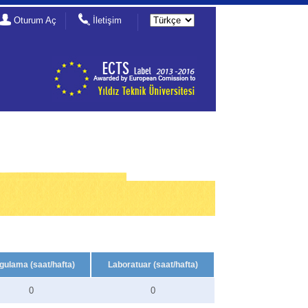
Oturum Aç
İletişim
gulama (saat/hafta)
Laboratuar (saat/hafta)
0
0