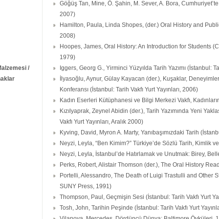
Göğüş Tan, Mine, Ö. Şahin, M. Sever, A. Bora, Cumhuriyet’te 
2007)
Hamilton, Paula, Linda Shopes, (der.) Oral History and Publ
2008)
Hoopes, James, Oral History: An Introduction for Students (C
1979)
Malzemesi /
Iggers, Georg G., Yirminci Yüzyılda Tarih Yazımı (İstanbul: Ta
aklar
İlyasoğlu, Aynur, Gülay Kayacan (der.), Kuşaklar, Deneyimler,
Konferansı (İstanbul: Tarih Vakfı Yurt Yayınları, 2006)
Kadın Eserleri Kütüphanesi ve Bilgi Merkezi Vakfı, Kadınların
Kızılyaprak, Zeynel Abidin (der.), Tarih Yazımında Yeni Yakl
Vakfı Yurt Yayınları, Aralık 2000)
Kyving, David, Myron A. Marty, Yanıbaşımızdaki Tarih (İstanbul
Neyzi, Leyla, “Ben Kimim?” Türkiye’de Sözlü Tarih, Kimlik ve Ö
Neyzi, Leyla, İstanbul’de Hatırlamak ve Unutmak: Birey, Bellek
Perks, Robert, Alistair Thomson (der.), The Oral History Re
Portelli, Alessandro, The Death of Luigi Trastulli and Other 
SUNY Press, 1991)
Thompson, Paul, Geçmişin Sesi (İstanbul: Tarih Vakfı Yurt Ya
Tosh, John, Tarihin Peşinde (İstanbul: Tarih Vakfı Yurt Yayınl
Vilanova, Mercedes, Dördüncü Dünya: Baltimore Öyküleri, 199