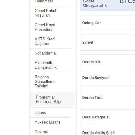
BTO
Tanınması
Görsel
Okuryazarlık
Genel Kabul
Koşulları
Önkoşullar
Genel Kayıt
Prosedürü
AKTS Kredi
Yarıyıl
Dağılımı
Notlandırma
Dersin Dili
Akademik
Danışmanlık
Bologna
Dersin Seviyesi
Güncelleme
Takvimi
Programlar
Dersin Türü
Hakkında Bilgi
Lisans
Ders Kategorisi
Yüksek Lisans
Doktora
Dersin Veriliş Şekli