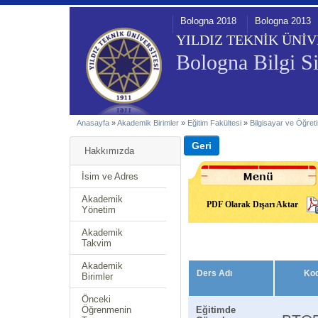
Bologna 2018
Bologna 2013
YILDIZ TEKNİK ÜNİV
Bologna Bilgi Si
Anasayfa
»
Akademik Birimler
»
Eğitim Fakültesi
»
Bilgisayar ve Öğreti
Hakkımızda
İsim ve Adres
Akademik
PDF Olarak Dışarı Aktar
Yönetim
Akademik
Takvim
Akademik
Ders Adı
Ko
Birimler
Önceki
Öğrenmenin
Eğitimde