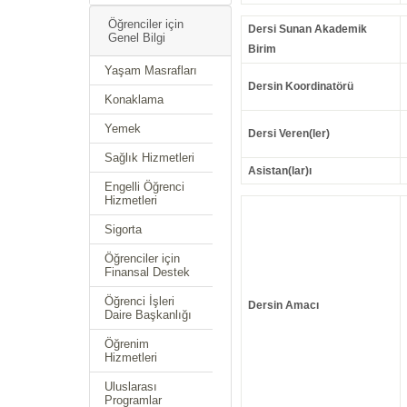
Öğrenciler için
Dersi Sunan Akademik
Genel Bilgi
Birim
Yaşam Masrafları
Dersin Koordinatörü
Konaklama
Yemek
Dersi Veren(ler)
Sağlık Hizmetleri
Asistan(lar)ı
Engelli Öğrenci
Hizmetleri
Sigorta
Öğrenciler için
Finansal Destek
Öğrenci İşleri
Dersin Amacı
Daire Başkanlığı
Öğrenim
Hizmetleri
Uluslarası
Programlar