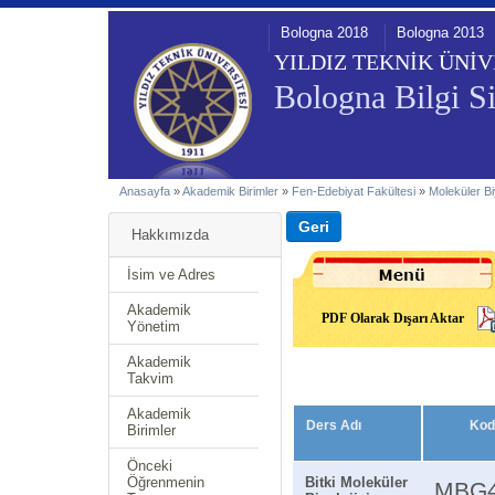
Bologna 2018
Bologna 2013
YILDIZ TEKNİK ÜNİV
Bologna Bilgi Si
Anasayfa
»
Akademik Birimler
»
Fen-Edebiyat Fakültesi
»
Moleküler Bi
Hakkımızda
İsim ve Adres
Akademik
PDF Olarak Dışarı Aktar
Yönetim
Akademik
Takvim
Akademik
Ders Adı
Kod
Birimler
Önceki
Öğrenmenin
Bitki Moleküler
MBG4