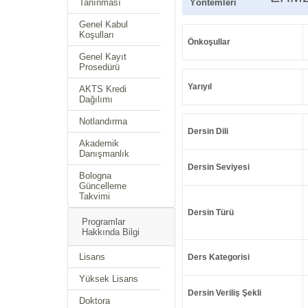
Tanınması
Yöntemleri
Genel Kabul
Koşulları
Önkoşullar
Genel Kayıt
Prosedürü
Yarıyıl
AKTS Kredi
Dağılımı
Notlandırma
Dersin Dili
Akademik
Danışmanlık
Dersin Seviyesi
Bologna
Güncelleme
Takvimi
Dersin Türü
Programlar
Hakkında Bilgi
Lisans
Ders Kategorisi
Yüksek Lisans
Dersin Veriliş Şekli
Doktora