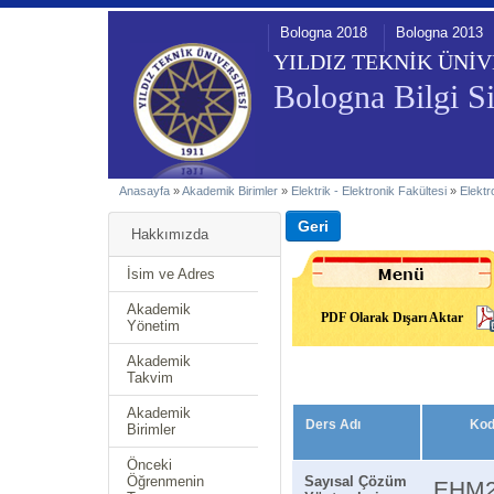
Bologna 2018
Bologna 2013
YILDIZ TEKNİK ÜNİV
Bologna Bilgi Si
Anasayfa
»
Akademik Birimler
»
Elektrik - Elektronik Fakültesi
»
Elektr
Hakkımızda
İsim ve Adres
Akademik
PDF Olarak Dışarı Aktar
Yönetim
Akademik
Takvim
Akademik
Ders Adı
Ko
Birimler
Önceki
Öğrenmenin
Sayısal Çözüm
EHM2