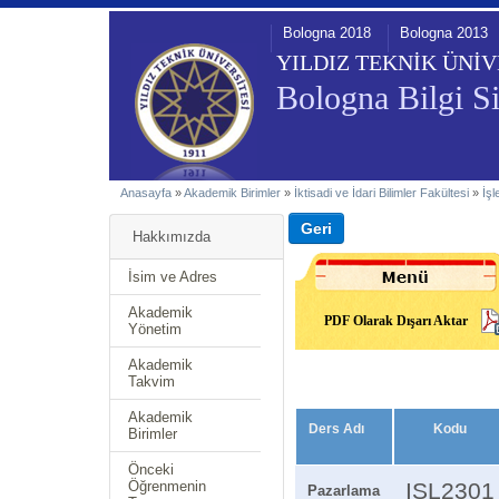
Bologna 2018
Bologna 2013
YILDIZ TEKNİK ÜNİV
Bologna Bilgi Si
Anasayfa
»
Akademik Birimler
»
İktisadi ve İdari Bilimler Fakültesi
»
İş
Hakkımızda
İsim ve Adres
Akademik
PDF Olarak Dışarı Aktar
Yönetim
Akademik
Takvim
Akademik
Ders Adı
Kodu
Birimler
Önceki
Öğrenmenin
ISL2301
Pazarlama